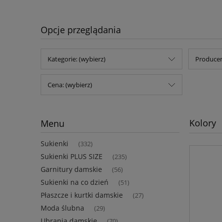
Opcje przeglądania
Kategorie: (wybierz)
Producen
Cena: (wybierz)
Kolory
Menu
Sukienki
(332)
Sukienki PLUS SIZE
(235)
Garnitury damskie
(56)
Sukienki na co dzień
(51)
Płaszcze i kurtki damskie
(27)
Moda ślubna
(29)
Ubrania damskie
(70)