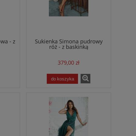
wa - z
Sukienka Simona pudrowy
róż - z baskinką
379,00 zł
do koszyka