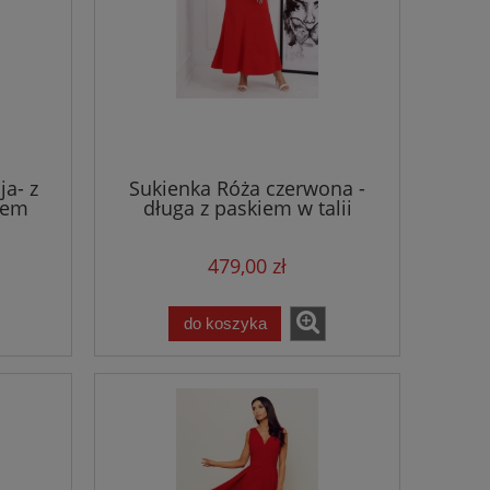
Sukienka Róża bordo - długa z
Garnitur Damski
tem
paskiem w talii
róż - z szero
479,00 zł
799,
ja- z
Sukienka Róża czerwona -
do koszyka
do ko
iem
długa z paskiem w talii
479,00 zł
do koszyka