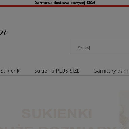
Darmowa dostawa powyżej 130zł
Sukienki
Sukienki PLUS SIZE
Garnitury dam
a co dzień
Akcesoria damskie
Kolory
B