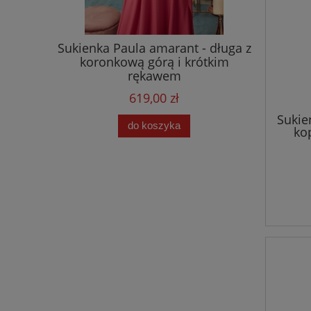
laire
Sukienka Paula amarant - długa z
Sukienk
szerokimi
koronkową górą i krótkim
paskiem 
rękawem
619,00 zł
Sukie
do koszyka
ko