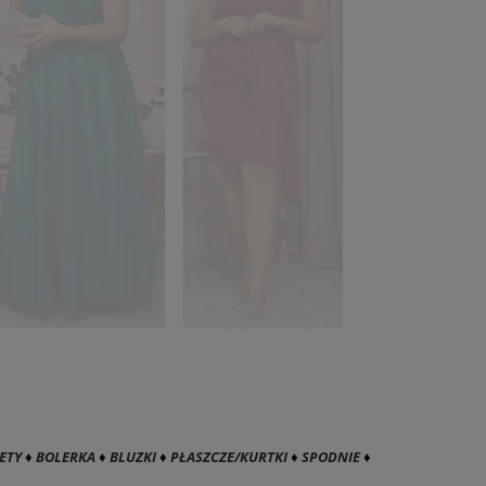
ETY
♦
BOLERKA
♦
BLUZKI
♦
PŁASZCZE/KURTKI
♦
SPODNIE
♦