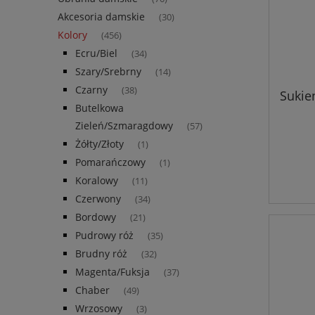
Akcesoria damskie
(30)
Kolory
(456)
Ecru/Biel
(34)
Szary/Srebrny
(14)
Czarny
(38)
Sukie
Butelkowa
Zieleń/Szmaragdowy
(57)
Żółty/Złoty
(1)
Pomarańczowy
(1)
Koralowy
(11)
Czerwony
(34)
Bordowy
(21)
Pudrowy róż
(35)
Brudny róż
(32)
Magenta/Fuksja
(37)
Chaber
(49)
Wrzosowy
(3)