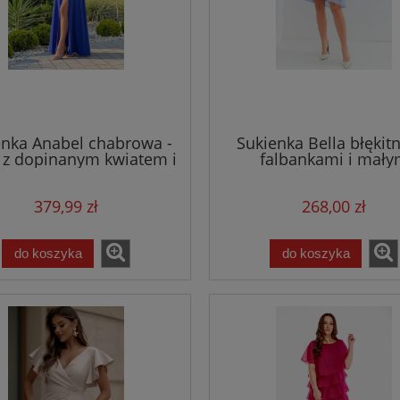
enka Anabel chabrowa -
Sukienka Bella błękitn
 z dopinanym kwiatem i
falbankami i mał
rozcięciem
rękawkiem
379,99 zł
268,00 zł
do koszyka
do koszyka