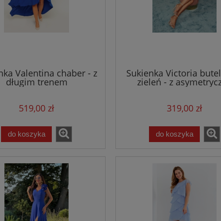
nka Valentina chaber - z
Sukienka Victoria but
długim trenem
zieleń - z asymetryc
baskinką
519,00 zł
319,00 zł
do koszyka
do koszyka