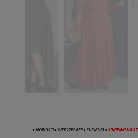
♦
NOWOŚCI
♦
WYPRZEDAŻE
♦
SUKIENKI
♦
SUKIENKI NA S