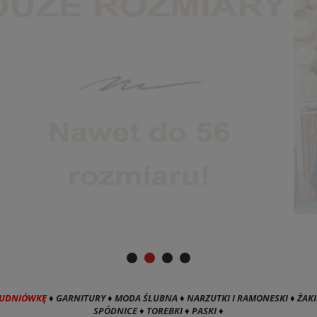
TUDNIÓWKĘ
♦
GARNITURY
♦
MODA ŚLUBNA
♦
NARZUTKI I RAMONESKI
♦
ŻAKI
SPÓDNICE
♦
TOREBKI
♦
PASKI
♦