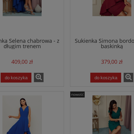
nka Selena chabrowa - z
Sukienka Simona bordo
długim trenem
baskinką
409,00 zł
379,00 zł
do koszyka
do koszyka
nowość