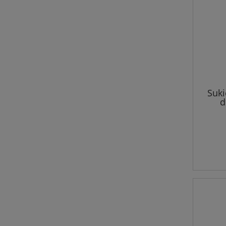
Suki
d