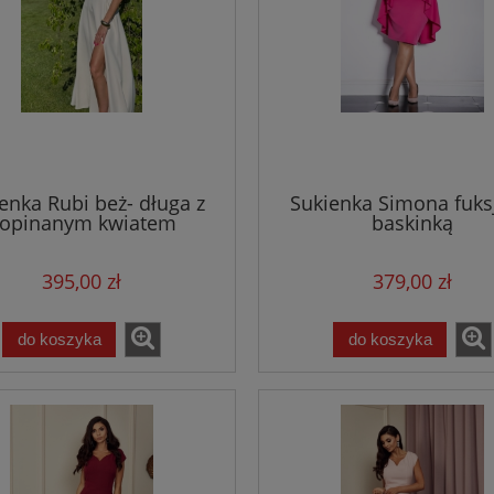
enka Rubi beż- długa z
Sukienka Simona fuksj
opinanym kwiatem
baskinką
395,00 zł
379,00 zł
do koszyka
do koszyka