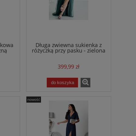
elkowa
Długa zwiewna sukienka z
zną
różyczką przy pasku - zielona
399,99 zł
do koszyka
nowość