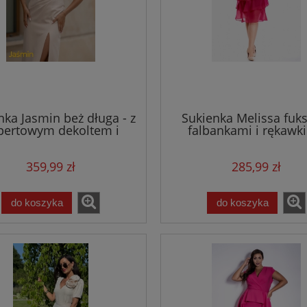
a Roxana błękitna - z
Sukienka Roxana ecru - z
i kopertowym dekoltem
paskiem i kopertowym dekol
479,00 zł
479,00 zł
nka Jasmin beż długa - z
Sukienka Melissa fuks
do koszyka
do koszyka
pertowym dekoltem i
falbankami i rękawk
krótkim rękawem
359,99 zł
285,99 zł
do koszyka
do koszyka