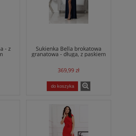
a - z
Sukienka Bella brokatowa
ym
granatowa - długa, z paskiem
w talii
369,99 zł
do koszyka