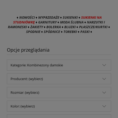
♦
NOWOŚCI
♦
WYPRZEDAŻE
♦
SUKIENKI
♦
SUKIENKI NA
STUDNIÓWKĘ
♦
GARNITURY
♦
MODA ŚLUBNA
♦
NARZUTKI I
RAMONESKI
♦
ŻAKIETY
♦
BOLERKA
♦
BLUZKI
♦
PŁASZCZE/KURTKI
♦
SPODNIE
♦
SPÓDNICE
♦
TOREBKI
♦
PASKI
♦
Opcje przeglądania
Kategorie: Kombinezony damskie
Producent: (wybierz)
Rozmiar: (wybierz)
Kolor: (wybierz)