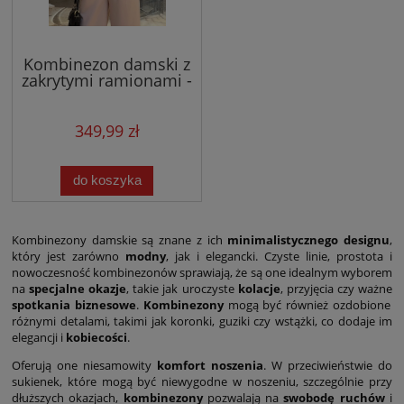
Kombinezon damski z
zakrytymi ramionami -
beżowy
349,99 zł
do koszyka
Kombinezony damskie są znane z ich
minimalistycznego
designu
,
który jest zarówno
modny
, jak i elegancki. Czyste linie, prostota i
nowoczesność kombinezonów sprawiają, że są one idealnym wyborem
na
specjalne okazje
, takie jak uroczyste
kolacje
, przyjęcia czy ważne
spotkania biznesowe
.
Kombinezony
mogą być również ozdobione
różnymi detalami, takimi jak koronki, guziki czy wstążki, co dodaje im
elegancji i
kobiecości
.
Oferują one niesamowity
komfort noszenia
. W przeciwieństwie do
sukienek, które mogą być niewygodne w noszeniu, szczególnie przy
dłuższych okazjach,
kombinezony
pozwalają na
swobodę ruchów
i