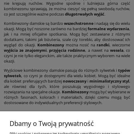
nie krępują ruchów. Wygodne spodnie i luźniejsza górna część
kombinezonu sprawiają, że można cieszyć się pełną swobodą ruchów,
co jest szczególnie ważne podczas
długotrwałych wyjść
.
Kombinezony damskie są bardzo
wszechstronne
i nadają się do wielu
okazji. Mogą być noszone zarówno na bardziej
formalne wydarzenia
,
jak i na mniej oficjalne spotkania. Mogą być zestawiane z różnymi
dodatkami, takimi jak biżuteria, szale czy torebki, aby dostosować ich
wygląd do okazji.
Kombinezony
można nosić na
randki
, wieczorne
wyjścia ze znajomymi
,
przyjęcia rodzinne
, a nawet na
wesela
, co
czyni je nie tylko eleganckim, ale także praktycznym wyborem na wiele
okazji.
Wyjściowe kombinezony damskie pasują do różnych sylwetek i
typów
sylwetek
, co czyni je dostępnymi dla wielu kobiet. Mogą być idealne
dla kobiet preferujących bardziej
nowoczesny
i
minimalistyczny styl
,
ale również dla tych, które poszukują wygodnego i stylowego
rozwiązania na specjalne okazje.
Kombinezony
mogą być wybierane w
różnych fasonach, kolorach i materiałach, dzięki czemu mogą być
dostosowane do indywidualnych preferencji stylowych.
Dbamy o Twoją prywatność
Pliki cookies i pokrewne im technologie umożliwiają poprawne