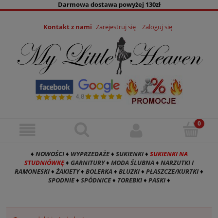
Darmowa dostawa powyżej 130zł
Kontakt z nami
Zarejestruj się
Zaloguj się
♦
NOWOŚCI
♦
WYPRZEDAŻE
♦
SUKIENKI
♦
SUKIENKI NA
STUDNIÓWKĘ
♦
GARNITURY
♦
MODA ŚLUBNA
♦
NARZUTKI I
RAMONESKI
♦
ŻAKIETY
♦
BOLERKA
♦
BLUZKI
♦
PŁASZCZE/KURTKI
♦
SPODNIE
♦
SPÓDNICE
♦
TOREBKI
♦
PASKI
♦