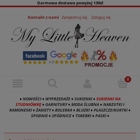
Darmowa dostawa powyżej 130zł
Kontakt z nami
Zarejestruj się
Zaloguj się
♦
NOWOŚCI
♦
WYPRZEDAŻE
♦
SUKIENKI
♦
SUKIENKI NA
STUDNIÓWKĘ
♦
GARNITURY
♦
MODA ŚLUBNA
♦
NARZUTKI I
RAMONESKI
♦
ŻAKIETY
♦
BOLERKA
♦
BLUZKI
♦
PŁASZCZE/KURTKI
♦
SPODNIE
♦
SPÓDNICE
♦
TOREBKI
♦
PASKI
♦