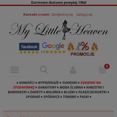
Darmowa dostawa powyżej 130zł
Kontakt z nami
Zarejestruj się
Zaloguj się
♦
NOWOŚCI
♦
WYPRZEDAŻE
♦
SUKIENKI
♦
SUKIENKI NA
STUDNIÓWKĘ
♦
GARNITURY
♦
MODA ŚLUBNA
♦
NARZUTKI I
RAMONESKI
♦
ŻAKIETY
♦
BOLERKA
♦
BLUZKI
♦
PŁASZCZE/KURTKI
♦
SPODNIE
♦
SPÓDNICE
♦
TOREBKI
♦
PASKI
♦