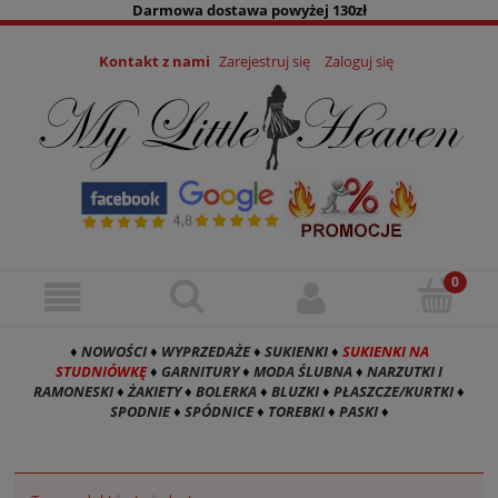
Darmowa dostawa powyżej 130zł
Kontakt z nami
Zarejestruj się
Zaloguj się
♦
NOWOŚCI
♦
WYPRZEDAŻE
♦
SUKIENKI
♦
SUKIENKI NA
STUDNIÓWKĘ
♦
GARNITURY
♦
MODA ŚLUBNA
♦
NARZUTKI I
RAMONESKI
♦
ŻAKIETY
♦
BOLERKA
♦
BLUZKI
♦
PŁASZCZE/KURTKI
♦
SPODNIE
♦
SPÓDNICE
♦
TOREBKI
♦
PASKI
♦