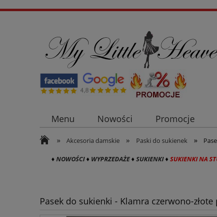
Menu
Nowości
Promocje
»
»
»
Płaszcze i kurtki damskie
Sukienki n
Akcesoria damskie
Paski do sukienek
Pase
♦
NOWOŚCI
♦
WYPRZEDAŻE
♦
SUKIENKI
♦
SUKIENKI NA S
Pasek do sukienki - Klamra czerwono-złot