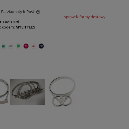
- Paczkomaty InPost
sprawdź formy dostawy
u od 130zł
ntualnych kosztów
 z kodem:
MYLITTLE5