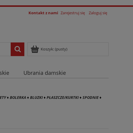
Kontakt z nami
Zarejestruj się
Zaloguj się
Koszyk:
(pusty)
skie
Ubrania damskie
log
ETY
♦
BOLERKA
♦
BLUZKI
♦
PŁASZCZE/KURTKI
♦
SPODNIE
♦