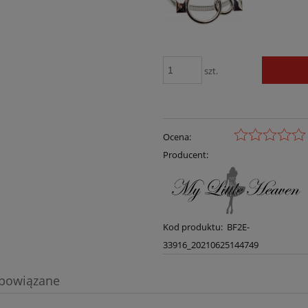
szt.
Ocena:
Producent:
Kod produktu:
BF2E-
33916_20210625144749
 powiązane