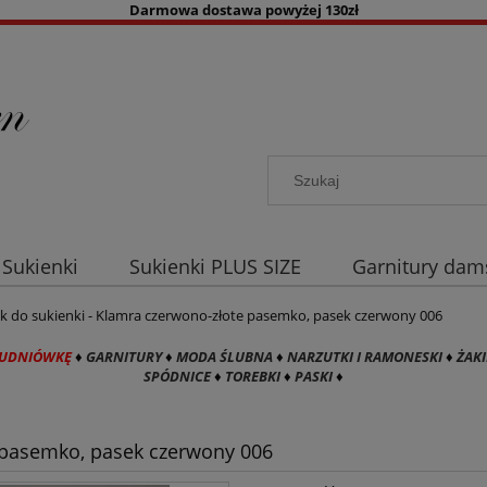
Darmowa dostawa powyżej 130zł
Sukienki
Sukienki PLUS SIZE
Garnitury dam
a co dzień
Akcesoria damskie
Kolory
B
k do sukienki - Klamra czerwono-złote pasemko, pasek czerwony 006
TUDNIÓWKĘ
♦
GARNITURY
♦
MODA ŚLUBNA
♦
NARZUTKI I RAMONESKI
♦
ŻAKI
SPÓDNICE
♦
TOREBKI
♦
PASKI
♦
e pasemko, pasek czerwony 006