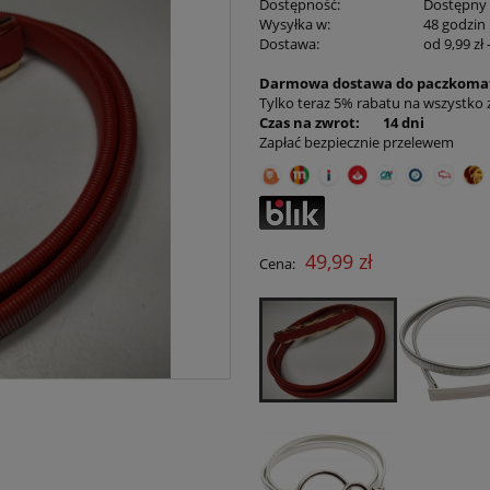
Dostępność:
Dostępny
Wysyłka w:
48 godzin
Dostawa:
od 9,99 zł
Darmowa dostawa do paczkomat
Cena nie zawiera ewe
Tylko teraz 5% rabatu na wszystko
płatności
Czas na zwrot: 14 dni
Zapłać bezpiecznie przelewem
49,99 zł
Cena: