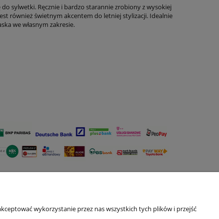
o sylwetki. Ręcznie i bardzo starannie zrobiony z wysokiej
st również świetnym akcentem do letniej stylizacji. Idealnie
aska we własnym zakresie.
O nas
kceptować wykorzystanie przez nas wszystkich tych plików i przejść