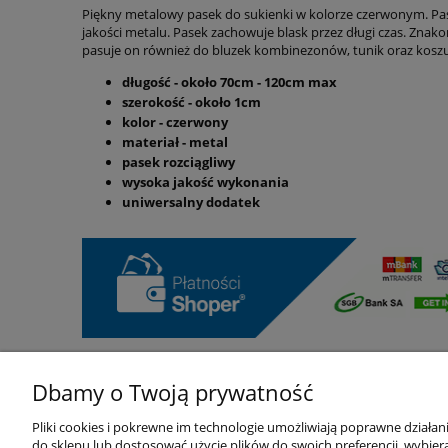
Cena nie zawiera e
Piękny metalowy pasek do sukienki w kolorze czerwonym. Pasek
jakości metalu. Pasek zachowuje blask przez długi czas. Znakom
płatności
pasuje on również do bluzek kombinezonów, tunik oraz koszul
długość - około 70cm - 120cm max
szerokość - około 1cm
kolor - czerwony
materiał - metal
pasek rozciągliwy
wysoka jakość wykonania
uniwersalny dodatek
Dbamy o Twoją prywatność
Warunki zakupów
Moje konto
Pliki cookies i pokrewne im technologie umożliwiają poprawne działa
do sklepu lub dostosować użycie plików do swoich preferencji, wybiera