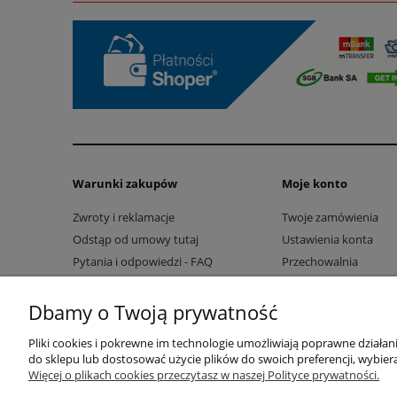
Warunki zakupów
Moje konto
Zwroty i reklamacje
Twoje zamówienia
Odstąp od umowy tutaj
Ustawienia konta
Pytania i odpowiedzi - FAQ
Przechowalnia
Regulamin
Dbamy o Twoją prywatność
Pliki cookies i pokrewne im technologie umożliwiają poprawne działa
do sklepu lub dostosować użycie plików do swoich preferencji, wybiera
Więcej o plikach cookies przeczytasz w naszej Polityce prywatności.