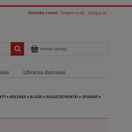
Kontakt z nami
Zarejestruj się
Zaloguj się
Koszyk:
(pusty)
skie
Ubrania damskie
log
ETY
♦
BOLERKA
♦
BLUZKI
♦
PŁASZCZE/KURTKI
♦
SPODNIE
♦