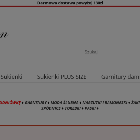
Darmowa dostawa powyżej 130zł
Sukienki
Sukienki PLUS SIZE
Garnitury dam
a co dzień
Akcesoria damskie
Kolory
B
TUDNIÓWKĘ
♦
GARNITURY
♦
MODA ŚLUBNA
♦
NARZUTKI I RAMONESKI
♦
ŻAKI
SPÓDNICE
♦
TOREBKI
♦
PASKI
♦