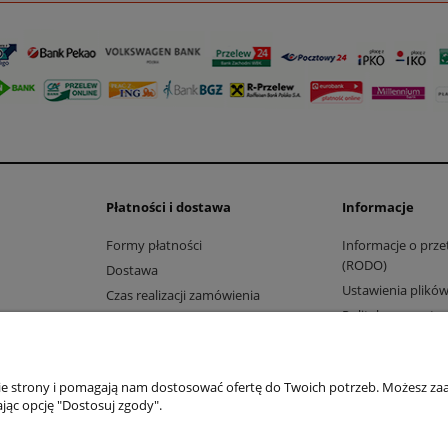
Płatności i dostawa
Informacje
Formy płatności
Informacje o prz
(RODO)
Dostawa
Ustawienia plików
Czas realizacji zamówienia
Polityka prywatno
Jak kupować?
Sklep internetowy Shoper.pl
nie strony i pomagają nam dostosować ofertę do Twoich potrzeb. Możesz zaa
jąc opcję "Dostosuj zgody".