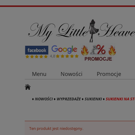
Menu
Nowości
Promocje
Płaszcze i kurtki damskie
Sukienki n
♦
NOWOŚCI
♦
WYPRZEDAŻE
♦
SUKIENKI
♦
SUKIENKI NA S
Ten produkt jest niedostępny.