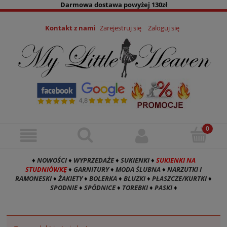
Darmowa dostawa powyżej 130zł
Kontakt z nami
Zarejestruj się
Zaloguj się
♦
NOWOŚCI
♦
WYPRZEDAŻE
♦
SUKIENKI
♦
SUKIENKI NA
STUDNIÓWKĘ
♦
GARNITURY
♦
MODA ŚLUBNA
♦
NARZUTKI I
RAMONESKI
♦
ŻAKIETY
♦
BOLERKA
♦
BLUZKI
♦
PŁASZCZE/KURTKI
♦
SPODNIE
♦
SPÓDNICE
♦
TOREBKI
♦
PASKI
♦