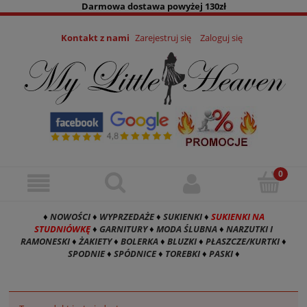
Darmowa dostawa powyżej 130zł
Kontakt z nami
Zarejestruj się
Zaloguj się
♦
NOWOŚCI
♦
WYPRZEDAŻE
♦
SUKIENKI
♦
SUKIENKI NA
STUDNIÓWKĘ
♦
GARNITURY
♦
MODA ŚLUBNA
♦
NARZUTKI I
RAMONESKI
♦
ŻAKIETY
♦
BOLERKA
♦
BLUZKI
♦
PŁASZCZE/KURTKI
♦
SPODNIE
♦
SPÓDNICE
♦
TOREBKI
♦
PASKI
♦