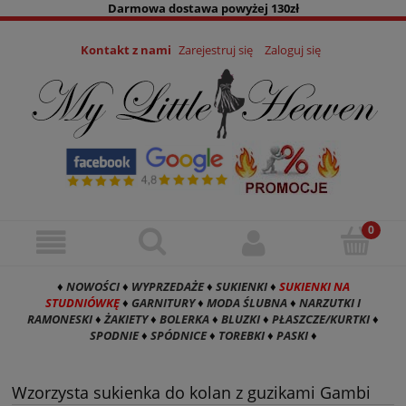
Darmowa dostawa powyżej 130zł
Kontakt z nami
Zarejestruj się
Zaloguj się
♦
NOWOŚCI
♦
WYPRZEDAŻE
♦
SUKIENKI
♦
SUKIENKI NA
STUDNIÓWKĘ
♦
GARNITURY
♦
MODA ŚLUBNA
♦
NARZUTKI I
RAMONESKI
♦
ŻAKIETY
♦
BOLERKA
♦
BLUZKI
♦
PŁASZCZE/KURTKI
♦
SPODNIE
♦
SPÓDNICE
♦
TOREBKI
♦
PASKI
♦
Wzorzysta sukienka do kolan z guzikami Gambi