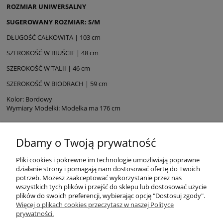
ROZMIAR UNIWERSALNY
SUGEROWANY ROZMIAR: S/M
DŁUGOŚĆ CAŁKOWITA | 103 cm
SZEROKOŚĆ W BIUŚCIE | 48 cm
SZEROKOŚĆ W TALII | 46 cm
SZEROKOŚĆ W BIODRACH | 59 cm
Kolor: Bordowy
Wymiary Modelki: Modelka ma 176 cm
Dbamy o Twoją prywatność
Pliki cookies i pokrewne im technologie umożliwiają poprawne
działanie strony i pomagają nam dostosować ofertę do Twoich
potrzeb. Możesz zaakceptować wykorzystanie przez nas
wszystkich tych plików i przejść do sklepu lub dostosować użycie
plików do swoich preferencji, wybierając opcję "Dostosuj zgody".
Warunki zakupów
Więcej o plikach cookies przeczytasz w naszej Polityce
prywatności.