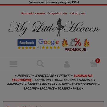
Darmowa dostawa powyżej 130zł
Kontakt z nami
Zarejestruj się
Zaloguj się
♦
NOWOŚCI
♦
WYPRZEDAŻE
♦
SUKIENKI
♦
SUKIENKI NA
STUDNIÓWKĘ
♦
GARNITURY
♦
MODA ŚLUBNA
♦
NARZUTKI I
RAMONESKI
♦
ŻAKIETY
♦
BOLERKA
♦
BLUZKI
♦
PŁASZCZE/KURTKI
♦
SPODNIE
♦
SPÓDNICE
♦
TOREBKI
♦
PASKI
♦