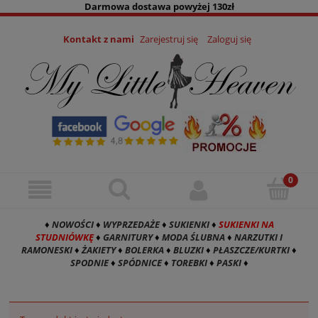
Darmowa dostawa powyżej 130zł
Kontakt z nami
Zarejestruj się
Zaloguj się
♦
NOWOŚCI
♦
WYPRZEDAŻE
♦
SUKIENKI
♦
SUKIENKI NA
STUDNIÓWKĘ
♦
GARNITURY
♦
MODA ŚLUBNA
♦
NARZUTKI I
RAMONESKI
♦
ŻAKIETY
♦
BOLERKA
♦
BLUZKI
♦
PŁASZCZE/KURTKI
♦
SPODNIE
♦
SPÓDNICE
♦
TOREBKI
♦
PASKI
♦