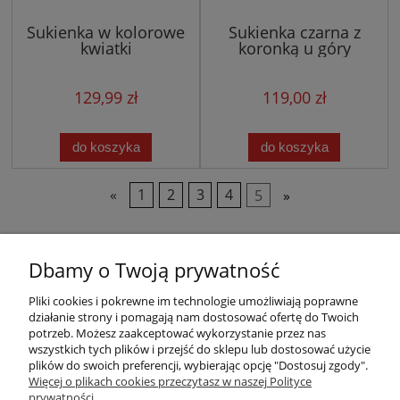
Sukienka w kolorowe
Sukienka czarna z
kwiatki
koronką u góry
129,99 zł
119,00 zł
do koszyka
do koszyka
«
1
2
3
4
5
»
Dbamy o Twoją prywatność
Pliki cookies i pokrewne im technologie umożliwiają poprawne
działanie strony i pomagają nam dostosować ofertę do Twoich
potrzeb. Możesz zaakceptować wykorzystanie przez nas
wszystkich tych plików i przejść do sklepu lub dostosować użycie
plików do swoich preferencji, wybierając opcję "Dostosuj zgody".
Warunki zakupów
Więcej o plikach cookies przeczytasz w naszej Polityce
prywatności.