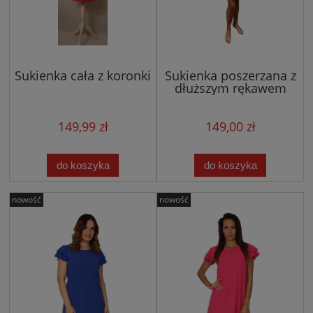
Sukienka cała z koronki
Sukienka poszerzana z
dłuższym rękawem
(niebieska) 029
149,99 zł
149,00 zł
do koszyka
do koszyka
nowość
nowość