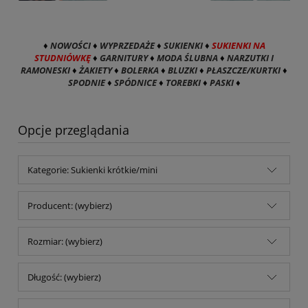
♦
NOWOŚCI
♦
WYPRZEDAŻE
♦
SUKIENKI
♦
SUKIENKI NA
STUDNIÓWKĘ
♦
GARNITURY
♦
MODA ŚLUBNA
♦
NARZUTKI I
RAMONESKI
♦
ŻAKIETY
♦
BOLERKA
♦
BLUZKI
♦
PŁASZCZE/KURTKI
♦
SPODNIE
♦
SPÓDNICE
♦
TOREBKI
♦
PASKI
♦
Opcje przeglądania
Kategorie: Sukienki krótkie/mini
Producent: (wybierz)
Rozmiar: (wybierz)
Długość: (wybierz)