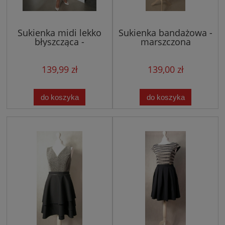
Sukienka midi lekko
Sukienka bandażowa -
błyszcząca -
marszczona
łosoś/pudrowy róż
139,99 zł
139,00 zł
do koszyka
do koszyka