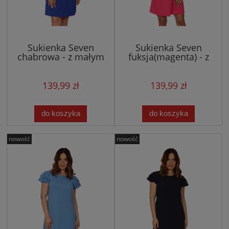
Sukienka Seven
Sukienka Seven
chabrowa - z małym
fuksja(magenta) - z
rękawkiem w literkę A
małym rękawkiem w
literkę A
139,99 zł
139,99 zł
do koszyka
do koszyka
nowość
nowość