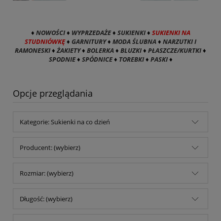
♦
NOWOŚCI
♦
WYPRZEDAŻE
♦
SUKIENKI
♦
SUKIENKI NA
STUDNIÓWKĘ
♦
GARNITURY
♦
MODA ŚLUBNA
♦
NARZUTKI I
RAMONESKI
♦
ŻAKIETY
♦
BOLERKA
♦
BLUZKI
♦
PŁASZCZE/KURTKI
♦
SPODNIE
♦
SPÓDNICE
♦
TOREBKI
♦
PASKI
♦
Opcje przeglądania
Kategorie: Sukienki na co dzień
Producent: (wybierz)
Rozmiar: (wybierz)
Długość: (wybierz)