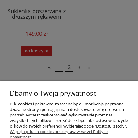
Sukienka poszerzana z
dłuższym rękawem
(niebieska) 029
149,00 zł
do koszyka
«
1
2
3
»
Dbamy o Twoją prywatność
Pliki cookies i pokrewne im technologie umożliwiają poprawne
działanie strony i pomagają nam dostosować ofertę do Twoich
potrzeb. Możesz zaakceptować wykorzystanie przez nas
wszystkich tych plików i przejść do sklepu lub dostosować użycie
plików do swoich preferencji, wybierając opcję "Dostosuj zgody".
Warunki zakupów
Więcej o plikach cookies przeczytasz w naszej Polityce
prywatności.