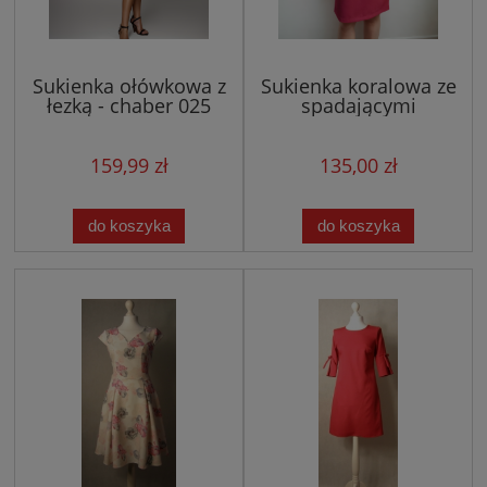
Sukienka ołówkowa z
Sukienka koralowa ze
łezką - chaber 025
spadającymi
rękawkami 009
159,99 zł
135,00 zł
do koszyka
do koszyka