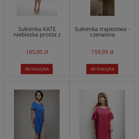
Sukienka KATE
Sukienka trapezowa -
niebieska prosta z
czerwona
uroczą falbanką
185,00 zł
159,99 zł
do koszyka
do koszyka