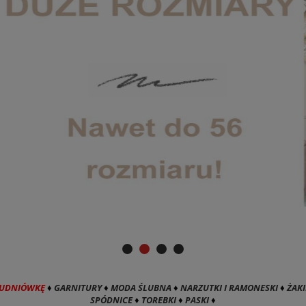
TUDNIÓWKĘ
♦
GARNITURY
♦
MODA ŚLUBNA
♦
NARZUTKI I RAMONESKI
♦
ŻAKI
SPÓDNICE
♦
TOREBKI
♦
PASKI
♦