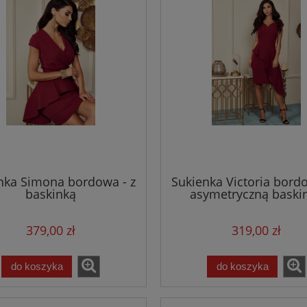
a Roxana błękitna - z
Sukienka Roxana ecru - z
i kopertowym dekoltem
paskiem i kopertowym dekol
479,00 zł
479,00 zł
do koszyka
do koszyka
nka Simona bordowa - z
Sukienka Victoria bordo
baskinką
asymetryczną baski
379,00 zł
319,00 zł
do koszyka
do koszyka