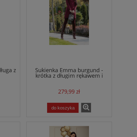
ługa z
Sukienka Emma burgund -
krótka z długim rękawem i
dopinanym kwiatem
279,99 zł
do koszyka