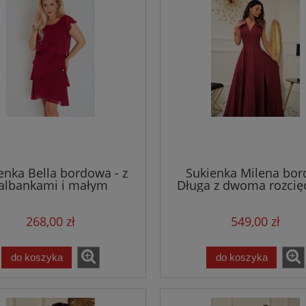
enka Bella bordowa - z
Sukienka Milena bor
albankami i małym
Długa z dwoma rozcię
rękawkiem
268,00 zł
549,00 zł
do koszyka
do koszyka