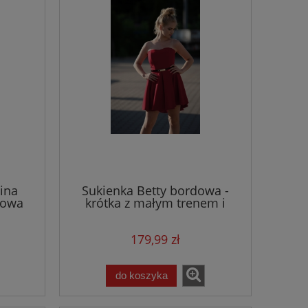
ina
Sukienka Betty bordowa -
zowa
krótka z małym trenem i
odkrytymi ramionami
179,99 zł
do koszyka