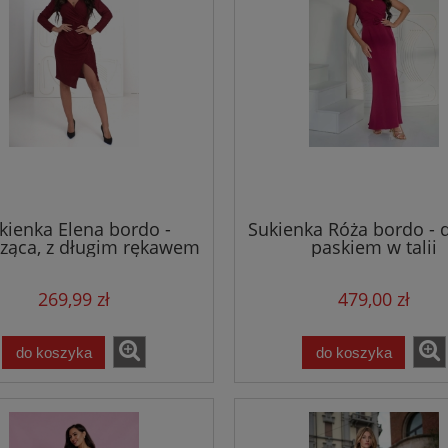
kienka Elena bordo -
Sukienka Róża bordo - d
cząca, z długim rękawem
paskiem w talii
kopertowym dekoltem
269,99 zł
479,00 zł
do koszyka
do koszyka