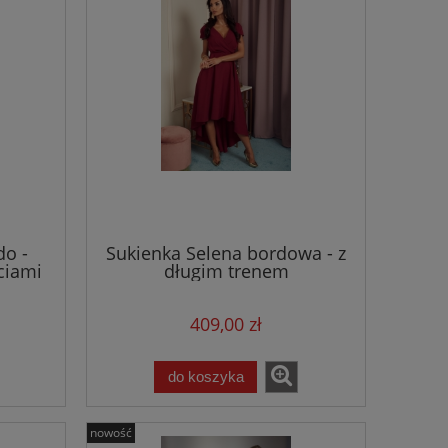
do -
Sukienka Selena bordowa - z
ciami
długim trenem
409,00 zł
do koszyka
nowość