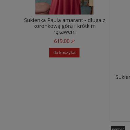
laire
Sukienka Paula amarant - długa z
Sukienk
szerokimi
koronkową górą i krótkim
paskiem 
rękawem
619,00 zł
do koszyka
Sukie
nowość