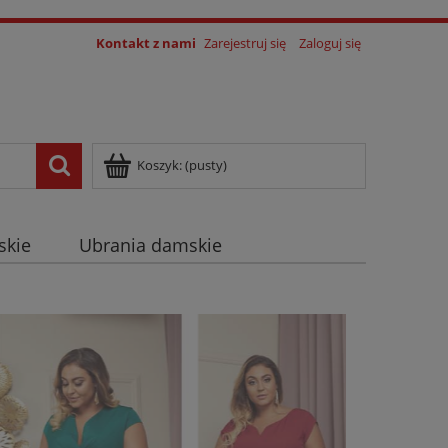
Kontakt z nami
Zarejestruj się
Zaloguj się
Koszyk:
(pusty)
skie
Ubrania damskie
log