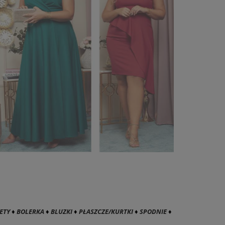
ETY
♦
BOLERKA
♦
BLUZKI
♦
PŁASZCZE/KURTKI
♦
SPODNIE
♦