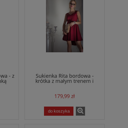
Sukienka Róża bordo - długa z
Garnitur Damski
tem
paskiem w talii
róż - z szero
479,00 zł
799,
do koszyka
do ko
wa - z
Sukienka Rita bordowa -
nką
krótka z małym trenem i
dekoltem w literkę V
179,99 zł
do koszyka