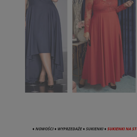
♦
NOWOŚCI
♦
WYPRZEDAŻE
♦
SUKIENKI
♦
SUKIENKI NA S