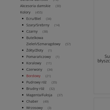
Akcesoria damskie
(30)
Kolory
(455)
Ecru/Biel
(34)
Szary/Srebrny
(14)
Czarny
(38)
Butelkowa
Zieleń/Szmaragdowy
(57)
Żółty/Złoty
(1)
Su
Pomarańczowy
(1)
błysz
Koralowy
(11)
i 
Czerwony
(34)
Bordowy
(21)
Pudrowy róż
(35)
Brudny róż
(32)
Magenta/Fuksja
(37)
Chaber
(49)
Wrzosowy
(3)