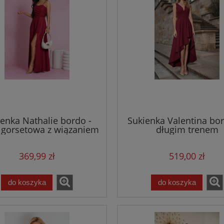
enka Nathalie bordo -
Sukienka Valentina bor
 gorsetowa z wiązaniem
długim trenem
na plecach
369,99 zł
519,00 zł
do koszyka
do koszyka