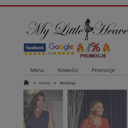
Menu
Nowości
Promocje
»
»
Płaszcze i kurtki damskie
Sukienki n
Kolory
Bordowy