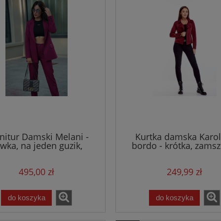
nitur Damski Melani -
Kurtka damska Karol
iwka, na jeden guzik,
bordo - krótka, zams
spodnie w kant
ramoneska
495,00 zł
249,99 zł
do koszyka
do koszyka