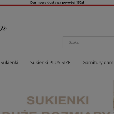
Darmowa dostawa powyżej 130zł
Sukienki
Sukienki PLUS SIZE
Garnitury dam
a co dzień
Akcesoria damskie
Kolory
B