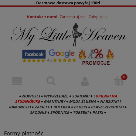
Darmowa dostawa powyżej 130zł
Kontakt z nami
Zarejestruj się
Zaloguj się
♦
NOWOŚCI
♦
WYPRZEDAŻE
♦
SUKIENKI
♦
SUKIENKI NA
STUDNIÓWKĘ
♦
GARNITURY
♦
MODA ŚLUBNA
♦
NARZUTKI I
RAMONESKI
♦
ŻAKIETY
♦
BOLERKA
♦
BLUZKI
♦
PŁASZCZE/KURTKI
♦
SPODNIE
♦
SPÓDNICE
♦
TOREBKI
♦
PASKI
♦
Formy płatności