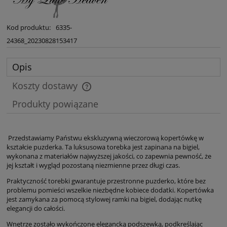
Kod produktu:
6335-
24368_20230828153417
Opis
Koszty dostawy
Cena nie zawiera ewentualnych kosztów płatności
Produkty powiązane
Przedstawiamy Państwu ekskluzywną wieczorową kopertówkę w
kształcie puzderka. Ta luksusowa torebka jest zapinana na bigiel,
wykonana z materiałów najwyższej jakości, co zapewnia pewność, że
jej kształt i wygląd pozostaną niezmienne przez długi czas.
Praktyczność torebki gwarantuje przestronne puzderko, które bez
problemu pomieści wszelkie niezbędne kobiece dodatki. Kopertówka
jest zamykana za pomocą stylowej ramki na bigiel, dodając nutkę
elegancji do całości.
Wnętrze zostało wykończone elegancką podszewką, podkreślając