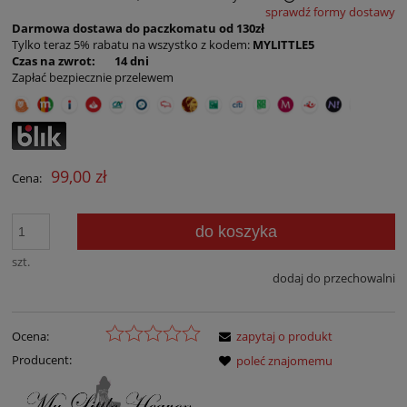
sprawdź formy dostawy
Cena nie zawiera ewentualnych kosztów płatności
Darmowa dostawa do paczkomatu od 130zł
Tylko teraz 5% rabatu na wszystko z kodem:
MYLITTLE5
Czas na zwrot: 14 dni
Zapłać bezpiecznie przelewem
99,00 zł
Cena:
do koszyka
szt.
dodaj do przechowalni
Ocena:
zapytaj o produkt
Producent:
poleć znajomemu