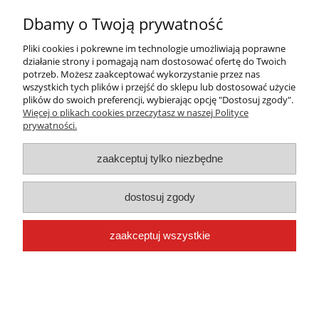
Dbamy o Twoją prywatność
Pliki cookies i pokrewne im technologie umożliwiają poprawne
działanie strony i pomagają nam dostosować ofertę do Twoich
potrzeb. Możesz zaakceptować wykorzystanie przez nas
wszystkich tych plików i przejść do sklepu lub dostosować użycie
plików do swoich preferencji, wybierając opcję "Dostosuj zgody".
Warunki zakupów
Więcej o plikach cookies przeczytasz w naszej Polityce
prywatności.
Moje konto
zaakceptuj tylko niezbędne
Płatności i dostawa
dostosuj zgody
Informacje
zaakceptuj wszystkie
O nas
pokaż pełną wersję strony
Sklep internetowy Shoper.pl