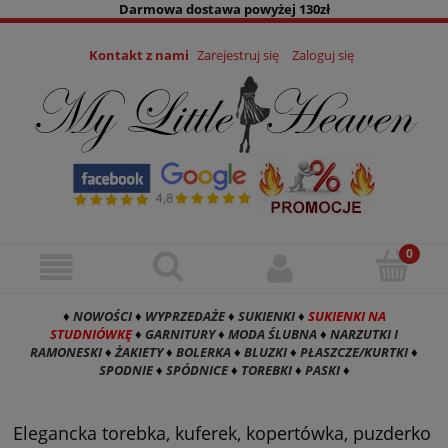
Darmowa dostawa powyżej 130zł
Kontakt z nami
Zarejestruj się
Zaloguj się
♦
NOWOŚCI
♦
WYPRZEDAŻE
♦
SUKIENKI
♦
SUKIENKI NA
STUDNIÓWKĘ
♦
GARNITURY
♦
MODA ŚLUBNA
♦
NARZUTKI I
RAMONESKI
♦
ŻAKIETY
♦
BOLERKA
♦
BLUZKI
♦
PŁASZCZE/KURTKI
♦
SPODNIE
♦
SPÓDNICE
♦
TOREBKI
♦
PASKI
♦
Elegancka torebka, kuferek, kopertówka, puzderko