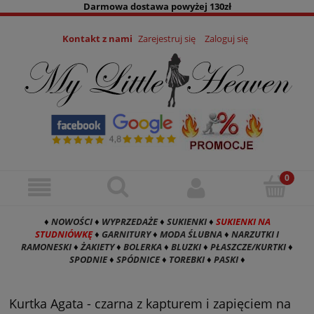
Darmowa dostawa powyżej 130zł
Kontakt z nami
Zarejestruj się
Zaloguj się
♦
NOWOŚCI
♦
WYPRZEDAŻE
♦
SUKIENKI
♦
SUKIENKI NA
STUDNIÓWKĘ
♦
GARNITURY
♦
MODA ŚLUBNA
♦
NARZUTKI I
RAMONESKI
♦
ŻAKIETY
♦
BOLERKA
♦
BLUZKI
♦
PŁASZCZE/KURTKI
♦
SPODNIE
♦
SPÓDNICE
♦
TOREBKI
♦
PASKI
♦
Kurtka Agata - czarna z kapturem i zapięciem na