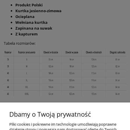
Produkt Polski
Kurtka jesienno-zimowa
Ocieplana
Wełniana kurtka
Zapinana na suwak
Z kapturem
Tabela rozmiarów:
Dbamy o Twoją prywatność
Pliki cookies i pokrewne im technologie umożliwiają poprawne
działanie strony i pomagają nam dostosować ofertę do Twoich