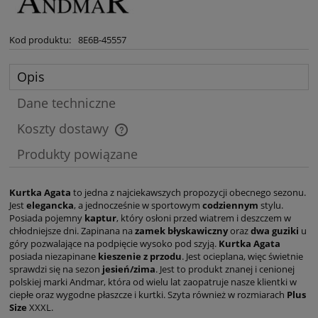
Kod produktu:
8E6B-45557
Opis
Dane techniczne
Koszty dostawy
Cena nie zawiera ewentualnych kosztów płatności
Produkty powiązane
Kurtka Agata
to jedna z najciekawszych propozycji obecnego sezonu.
Jest
elegancka
, a jednocześnie w sportowym
codziennym
stylu.
Posiada pojemny
kaptur
, który osłoni przed wiatrem i deszczem w
chłodniejsze dni. Zapinana na
zamek błyskawiczny
oraz
dwa guziki
u
góry pozwalające na podpięcie wysoko pod szyją.
Kurtka Agata
posiada niezapinane
kieszenie z przodu
. Jest ocieplana, więc świetnie
sprawdzi się na sezon
jesień/zima
. Jest to produkt znanej i cenionej
polskiej marki Andmar, która od wielu lat zaopatruje nasze klientki w
ciepłe oraz wygodne płaszcze i kurtki. Szyta również w rozmiarach
Plus
Size
XXXL.