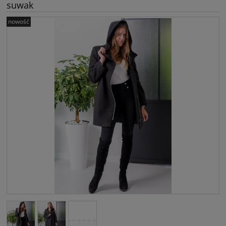
suwak
nowość