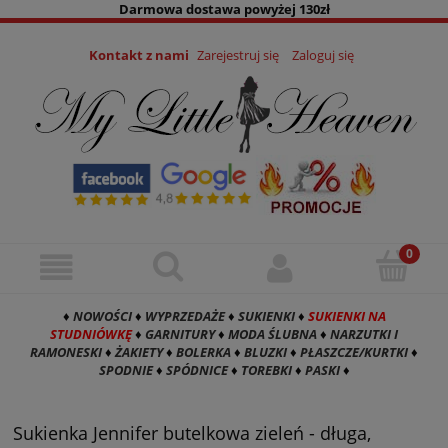
Darmowa dostawa powyżej 130zł
Kontakt z nami
Zarejestruj się
Zaloguj się
♦
NOWOŚCI
♦
WYPRZEDAŻE
♦
SUKIENKI
♦
SUKIENKI NA
STUDNIÓWKĘ
♦
GARNITURY
♦
MODA ŚLUBNA
♦
NARZUTKI I
RAMONESKI
♦
ŻAKIETY
♦
BOLERKA
♦
BLUZKI
♦
PŁASZCZE/KURTKI
♦
SPODNIE
♦
SPÓDNICE
♦
TOREBKI
♦
PASKI
♦
Sukienka Jennifer butelkowa zieleń - długa,