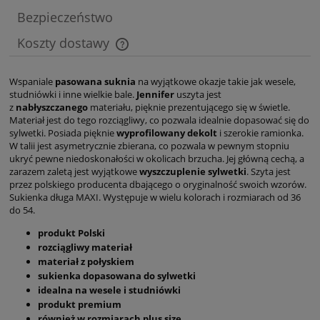
Bezpieczeństwo
Koszty dostawy
Cena nie zawiera ewentualnych kosztów płatności
Wspaniale
pasowana suknia
na wyjątkowe okazje takie jak wesele,
studniówki i inne wielkie bale.
Jennifer
uszyta jest
z
nabłyszczanego
materiału, pięknie prezentującego się w świetle.
Materiał jest do tego rozciągliwy, co pozwala idealnie dopasować się do
sylwetki. Posiada pięknie
wyprofilowany dekolt
i szerokie ramionka.
W talii jest asymetrycznie zbierana, co pozwala w pewnym stopniu
ukryć pewne niedoskonałości w okolicach brzucha. Jej główną cechą, a
zarazem zaletą jest wyjątkowe
wyszczuplenie sylwetki
. Szyta jest
przez polskiego producenta dbającego o oryginalność swoich wzorów.
Sukienka długa MAXI. Występuje w wielu kolorach i rozmiarach od 36
do 54.
produkt Polski
rozciągliwy materiał
materiał z połyskiem
sukienka dopasowana do sylwetki
idealna na wesele i studniówki
produkt premium
również w rozmiarach plus size