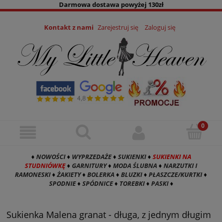
Darmowa dostawa powyżej 130zł
Kontakt z nami
Zarejestruj się
Zaloguj się
♦
NOWOŚCI
♦
WYPRZEDAŻE
♦
SUKIENKI
♦
SUKIENKI NA
STUDNIÓWKĘ
♦
GARNITURY
♦
MODA ŚLUBNA
♦
NARZUTKI I
RAMONESKI
♦
ŻAKIETY
♦
BOLERKA
♦
BLUZKI
♦
PŁASZCZE/KURTKI
♦
SPODNIE
♦
SPÓDNICE
♦
TOREBKI
♦
PASKI
♦
Sukienka Malena granat - długa, z jednym długim