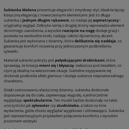
Sukienka Malena
prezentuje elegancki i zmysłowy styl, idealnie łącząc
klasyczną elegancję z nowoczesnymi elementami. Jest to długa
sukienka z
jednym długim rękawem
, co nadaje jej
asymetryczny
i
oryginalny wygląd. Odkryte ramię z drugiej strony wprowadza element
skromnego uwodzenia, a wysokie
rozcięcie na nogę
dodaje gracji i
pozwala na swobodne kroki, nadając całości dynamiczny akcent.
Sukienka jest wykonana z dzianiny, która
delikatnie się naddaje
, co
gwarantuje komfort noszenia przy jednoczesnym podkreśleniu
sylwetki.
Materiał sukienki pokryty jest
połyskującymi drobinkami
, które
sprawiają, że kreacja
mieni się i błyszczy
, zwłaszcza pod światłem, co
czyni ją idealną na wieczorowe okazje. Subtelne osypywanie się
drobinek podkreśla efekt glamour i dodaje sukience niepowtarzalnego
charakteru.
Dzięki zastosowaniu elastycznej dzianiny, sukienka doskonale
dopasowuje się do ciała, zapewniając wygodę, a jednocześnie
wyglądając
spektakularnie
. Ten model będzie doskonały na takie
uroczystości jak
sylwester
czy
studniówka
, a także na inne
wydarzenia, gdzie chcesz wyglądać wyjątkowo i olśniewająco. Sukienka
jest reprezentacyjnym przykładem połączenia komfortu z wysokim
poziomem estetyki.