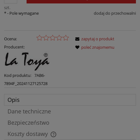
szt.
*
- Pole wymagane
dodaj do przechowalni
Ocena:
zapytaj o produkt
Producent:
poleć znajomemu
Kod produktu:
7AB6-
7894F_20241127125728
Opis
Dane techniczne
Bezpieczeństwo
Koszty dostawy
Cena nie zawiera ewentualnych kosztów płatności