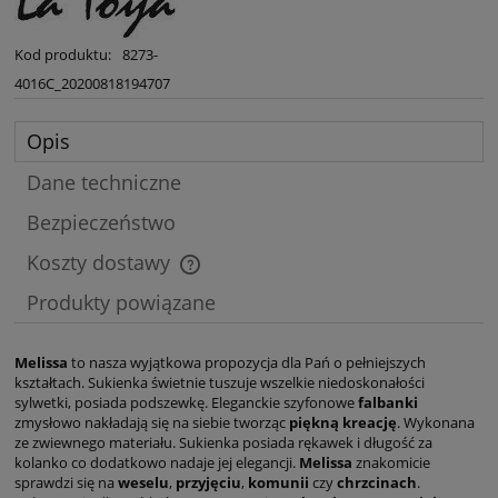
Kod produktu:
8273-
4016C_20200818194707
Opis
Dane techniczne
Bezpieczeństwo
Koszty dostawy
Cena nie zawiera ewentualnych kosztów płatności
Produkty powiązane
Melissa
to nasza wyjątkowa propozycja dla Pań o pełniejszych
kształtach. Sukienka świetnie tuszuje wszelkie niedoskonałości
sylwetki, posiada podszewkę. Eleganckie szyfonowe
falbanki
zmysłowo nakładają się na siebie tworząc
piękną kreację
. Wykonana
ze zwiewnego materiału. Sukienka posiada rękawek i długość za
kolanko co dodatkowo nadaje jej elegancji.
Melissa
znakomicie
sprawdzi się na
weselu
,
przyjęciu
,
komunii
czy
chrzcinach
.