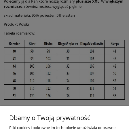
Polecamy ją dla Pań które noszą rozmiary
plus size
XXL
. W
większym
rozmiarze
, również możesz wyglądać pięknie.
skład materiału: 95% poliester, 5% elastan
Produkt Polski
Tabela rozmiarów:
Dbamy o Twoją prywatność
Pliki cookies i pokrewne im technologie umożliwiają poprawne