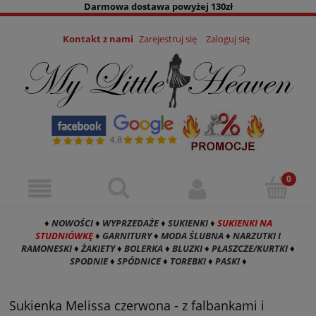
Darmowa dostawa powyżej 130zł
Kontakt z nami
Zarejestruj się
Zaloguj się
♦
NOWOŚCI
♦
WYPRZEDAŻE
♦
SUKIENKI
♦
SUKIENKI NA
STUDNIÓWKĘ
♦
GARNITURY
♦
MODA ŚLUBNA
♦
NARZUTKI I
RAMONESKI
♦
ŻAKIETY
♦
BOLERKA
♦
BLUZKI
♦
PŁASZCZE/KURTKI
♦
SPODNIE
♦
SPÓDNICE
♦
TOREBKI
♦
PASKI
♦
Sukienka Melissa czerwona - z falbankami i