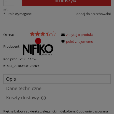
do koszyka
szt.
*
- Pole wymagane
dodaj do przechowalni
Ocena:
zapytaj o produkt
poleć znajomemu
Producent:
Kod produktu:
11C9-
614F4_20180808123809
Opis
Dane techniczne
Koszty dostawy
Cena nie zawiera ewentualnych kosztów płatności
Piękna balowa sukienka z eleganckim dekoltem. Cudownie pasowana