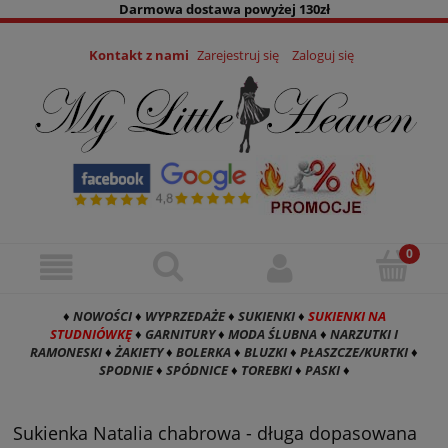
Darmowa dostawa powyżej 130zł
Kontakt z nami
Zarejestruj się
Zaloguj się
♦
NOWOŚCI
♦
WYPRZEDAŻE
♦
SUKIENKI
♦
SUKIENKI NA
STUDNIÓWKĘ
♦
GARNITURY
♦
MODA ŚLUBNA
♦
NARZUTKI I
RAMONESKI
♦
ŻAKIETY
♦
BOLERKA
♦
BLUZKI
♦
PŁASZCZE/KURTKI
♦
SPODNIE
♦
SPÓDNICE
♦
TOREBKI
♦
PASKI
♦
Sukienka Natalia chabrowa - długa dopasowana