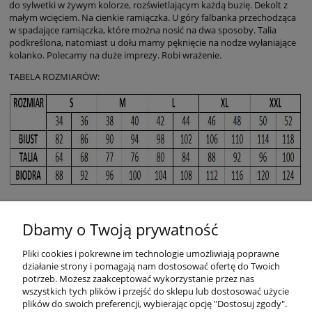
do sylwetki w żywym kolorze, rozświetlającym każdą buzię. Dekolt z
małym wcięciem. Na cienkie ramiączka. U góry falbanka przechodząca
w spadające ramiączka, które można nosić na dwa sposoby. Talia
podkreślona, natomiast u dołu mamy pęknięcie na nodze wyłaniające
kolanko. Polecamy na duże imprezy. Robi wrażenie.
TABELA ROZMIARÓW:
Dbamy o Twoją prywatność
Pliki cookies i pokrewne im technologie umożliwiają poprawne
działanie strony i pomagają nam dostosować ofertę do Twoich
potrzeb. Możesz zaakceptować wykorzystanie przez nas
wszystkich tych plików i przejść do sklepu lub dostosować użycie
plików do swoich preferencji, wybierając opcję "Dostosuj zgody".
Warunki zakupów