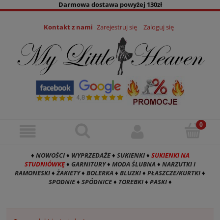
Darmowa dostawa powyżej 130zł
Kontakt z nami
Zarejestruj się
Zaloguj się
♦
NOWOŚCI
♦
WYPRZEDAŻE
♦
SUKIENKI
♦
SUKIENKI NA
STUDNIÓWKĘ
♦
GARNITURY
♦
MODA ŚLUBNA
♦
NARZUTKI I
RAMONESKI
♦
ŻAKIETY
♦
BOLERKA
♦
BLUZKI
♦
PŁASZCZE/KURTKI
♦
SPODNIE
♦
SPÓDNICE
♦
TOREBKI
♦
PASKI
♦