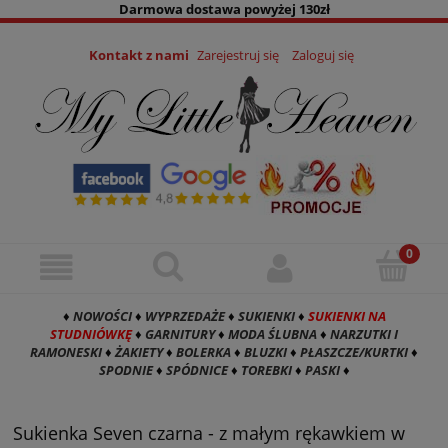
Darmowa dostawa powyżej 130zł
Kontakt z nami
Zarejestruj się
Zaloguj się
♦
NOWOŚCI
♦
WYPRZEDAŻE
♦
SUKIENKI
♦
SUKIENKI NA
STUDNIÓWKĘ
♦
GARNITURY
♦
MODA ŚLUBNA
♦
NARZUTKI I
RAMONESKI
♦
ŻAKIETY
♦
BOLERKA
♦
BLUZKI
♦
PŁASZCZE/KURTKI
♦
SPODNIE
♦
SPÓDNICE
♦
TOREBKI
♦
PASKI
♦
Sukienka Seven czarna - z małym rękawkiem w