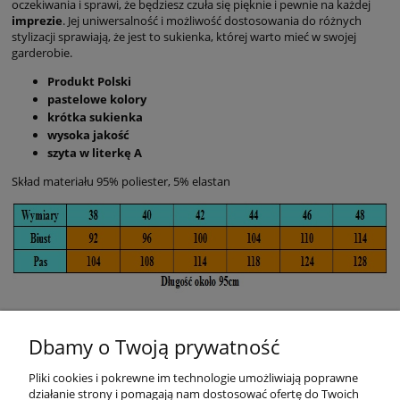
oczekiwania i sprawi, że będziesz czuła się pięknie i pewnie na każdej
imprezie
. Jej uniwersalność i możliwość dostosowania do różnych
stylizacji sprawiają, że jest to sukienka, której warto mieć w swojej
garderobie.
Produkt Polski
pastelowe kolory
krótka sukienka
wysoka jakość
szyta w literkę A
Skład materiału 95% poliester, 5% elastan
Dbamy o Twoją prywatność
Pliki cookies i pokrewne im technologie umożliwiają poprawne
działanie strony i pomagają nam dostosować ofertę do Twoich