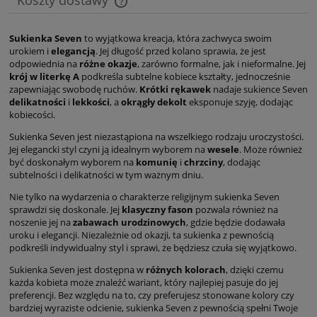
Koszty dostawy
Cena nie zawiera ewentualnych kosztów płatności
Sukienka Seven
to wyjątkowa kreacja, która zachwyca swoim
urokiem i
elegancją
. Jej długość przed kolano sprawia, że jest
odpowiednia na
różne okazje
, zarówno formalne, jak i nieformalne. Jej
krój w literkę A
podkreśla subtelne kobiece kształty, jednocześnie
zapewniając swobodę ruchów.
Krótki rękawek
nadaje sukience Seven
delikatności
i
lekkości
, a
okrągły dekolt
eksponuje szyję, dodając
kobiecości.
Sukienka Seven jest niezastąpiona na wszelkiego rodzaju uroczystości.
Jej elegancki styl czyni ją idealnym wyborem na
wesele
. Może również
być doskonałym wyborem na
komunię
i
chrzciny
, dodając
subtelności i delikatności w tym ważnym dniu.
Nie tylko na wydarzenia o charakterze religijnym sukienka Seven
sprawdzi się doskonale. Jej
klasyczny fason
pozwala również na
noszenie jej na
zabawach urodzinowych
, gdzie będzie dodawała
uroku i elegancji. Niezależnie od okazji, ta sukienka z pewnością
podkreśli indywidualny styl i sprawi, że będziesz czuła się wyjątkowo.
Sukienka Seven jest dostępna w
różnych kolorach
, dzięki czemu
każda kobieta może znaleźć wariant, który najlepiej pasuje do jej
preferencji. Bez względu na to, czy preferujesz stonowane kolory czy
bardziej wyraziste odcienie, sukienka Seven z pewnością spełni Twoje