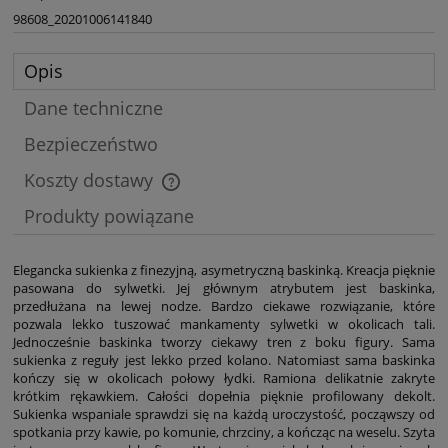
98608_20201006141840
Opis
Dane techniczne
Bezpieczeństwo
Koszty dostawy
Cena nie zawiera ewentualnych kosztów płatności
Produkty powiązane
Elegancka sukienka z finezyjną, asymetryczną baskinką. Kreacja pięknie
pasowana do sylwetki. Jej głównym atrybutem jest baskinka,
przedłużana na lewej nodze. Bardzo ciekawe rozwiązanie, które
pozwala lekko tuszować mankamenty sylwetki w okolicach tali.
Jednocześnie baskinka tworzy ciekawy tren z boku figury. Sama
sukienka z reguły jest lekko przed kolano. Natomiast sama baskinka
kończy się w okolicach połowy łydki. Ramiona delikatnie zakryte
krótkim rękawkiem. Całości dopełnia pięknie profilowany dekolt.
Sukienka wspaniale sprawdzi się na każdą uroczystość, począwszy od
spotkania przy kawie, po komunie, chrzciny, a kończąc na weselu. Szyta