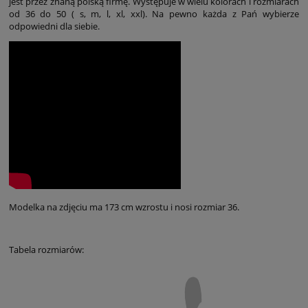
jest przez znaną polską firmę. Występuje w wielu kolorach i rozmiarach
od 36 do 50 ( s, m, l, xl, xxl). Na pewno każda z Pań wybierze
odpowiedni dla siebie.
Modelka na zdjęciu ma 173 cm wzrostu i nosi rozmiar 36.
Tabela rozmiarów: