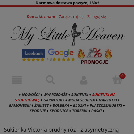
Darmowa dostawa powyżej 130zł
Kontakt z nami
Zarejestruj się
Zaloguj się
♦
NOWOŚCI
♦
WYPRZEDAŻE
♦
SUKIENKI
♦
SUKIENKI NA
STUDNIÓWKĘ
♦
GARNITURY
♦
MODA ŚLUBNA
♦
NARZUTKI I
RAMONESKI
♦
ŻAKIETY
♦
BOLERKA
♦
BLUZKI
♦
PŁASZCZE/KURTKI
♦
SPODNIE
♦
SPÓDNICE
♦
TOREBKI
♦
PASKI
♦
Sukienka Victoria brudny róż - z asymetryczną