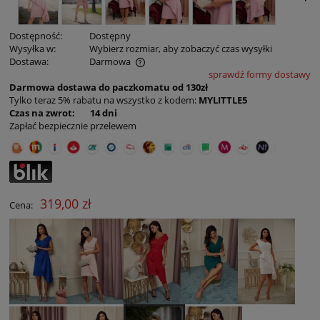
Dostępność:
Dostępny
Wysyłka w:
Wybierz rozmiar, aby zobaczyć czas wysyłki
Dostawa:
Darmowa
sprawdź formy dostawy
Cena nie zawiera ewentualnych kosztów płatności
Darmowa dostawa do paczkomatu od 130zł
Tylko teraz 5% rabatu na wszystko z kodem:
MYLITTLE5
Czas na zwrot: 14 dni
Zapłać bezpiecznie przelewem
319,00 zł
Cena: