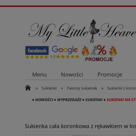
Menu
Nowości
Promocje
»
»
»
Płaszcze i kurtki damskie
Sukienki n
Sukienki
Fasony sukienek
Sukienki z koro
♦
NOWOŚCI
♦
WYPRZEDAŻE
♦
SUKIENKI
♦
SUKIENKI NA S
Sukienka cała koronkowa z rękawkiem w ło