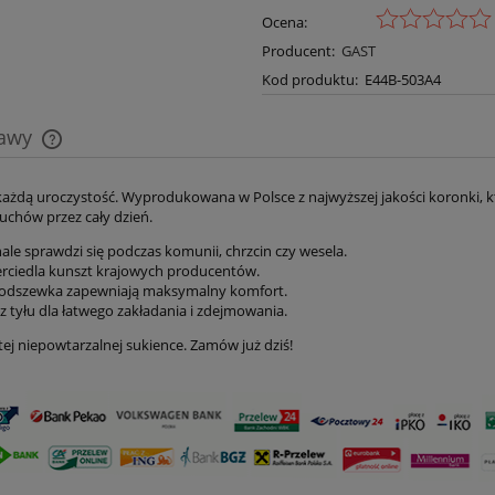
Ocena:
Producent:
GAST
Kod produktu:
E44B-503A4
tawy
Cena nie zawiera ewentualnych kosztów
a każdą uroczystość. Wyprodukowana w Polsce z najwyższej jakości koronki, kt
uchów przez cały dzień.
płatności
ale sprawdzi się podczas komunii, chrzcin czy wesela.
ierciedla kunszt krajowych producentów.
 podszewka zapewniają maksymalny komfort.
tyłu dla łatwego zakładania i zdejmowania.
tej niepowtarzalnej sukience. Zamów już dziś!