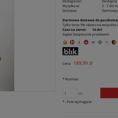
Dostępność:
Dostępny
Wysyłka w:
2 - 7 dni 
Dostawa:
Darmowa
Darmowa dostawa do paczkomat
Cena nie zawiera ewentualnych kosztów
Tylko teraz 5% rabatu na wszystko
płatności
Czas na zwrot: 14 dni
Zapłać bezpiecznie przelewem
189,99 zł
Cena:
*
Rozmiar:
szt.
*
- Pole wymagane