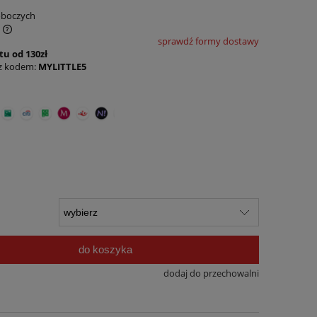
roboczych
sprawdź formy dostawy
u od 130zł
 z kodem:
MYLITTLE5
do koszyka
dodaj do przechowalni