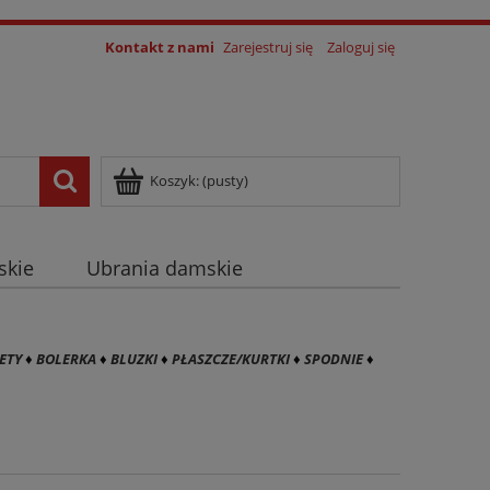
Kontakt z nami
Zarejestruj się
Zaloguj się
Koszyk:
(pusty)
skie
Ubrania damskie
log
ETY
♦
BOLERKA
♦
BLUZKI
♦
PŁASZCZE/KURTKI
♦
SPODNIE
♦