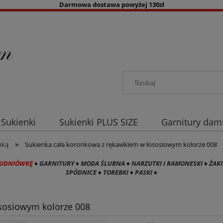
Darmowa dostawa powyżej 130zł
Sukienki
Sukienki PLUS SIZE
Garnitury dam
»
a co dzień
Akcesoria damskie
Kolory
B
nką
Sukienka cała koronkowa z rękawkiem w łososiowym kolorze 008
TUDNIÓWKĘ
♦
GARNITURY
♦
MODA ŚLUBNA
♦
NARZUTKI I RAMONESKI
♦
ŻAKI
SPÓDNICE
♦
TOREBKI
♦
PASKI
♦
sosiowym kolorze 008