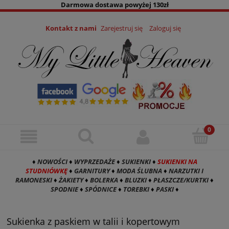
Darmowa dostawa powyżej 130zł
Kontakt z nami
Zarejestruj się
Zaloguj się
♦
NOWOŚCI
♦
WYPRZEDAŻE
♦
SUKIENKI
♦
SUKIENKI NA
STUDNIÓWKĘ
♦
GARNITURY
♦
MODA ŚLUBNA
♦
NARZUTKI I
RAMONESKI
♦
ŻAKIETY
♦
BOLERKA
♦
BLUZKI
♦
PŁASZCZE/KURTKI
♦
SPODNIE
♦
SPÓDNICE
♦
TOREBKI
♦
PASKI
♦
Sukienka z paskiem w talii i kopertowym