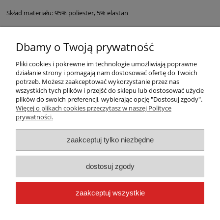
Skład materiału: 95% poliester, 5% elastan
Dbamy o Twoją prywatność
Pliki cookies i pokrewne im technologie umożliwiają poprawne
działanie strony i pomagają nam dostosować ofertę do Twoich
potrzeb. Możesz zaakceptować wykorzystanie przez nas
wszystkich tych plików i przejść do sklepu lub dostosować użycie
plików do swoich preferencji, wybierając opcję "Dostosuj zgody".
Warunki zakupów
Więcej o plikach cookies przeczytasz w naszej Polityce
prywatności.
Moje konto
zaakceptuj tylko niezbędne
Płatności i dostawa
dostosuj zgody
Informacje
zaakceptuj wszystkie
O nas