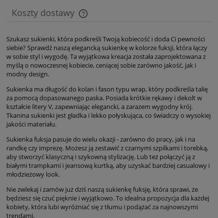
Koszty dostawy
Cena nie zawiera ewentualnych kosztów płatności
Szukasz sukienki, która podkreśli Twoją kobiecość i doda Ci pewności
siebie? Sprawdź naszą elegancką sukienkę w kolorze fuksji, która łączy
w sobie styl i wygodę. Ta wyjątkowa kreacja została zaprojektowana z
myślą o nowoczesnej kobiecie, ceniącej sobie zarówno jakość, jak i
modny design.
Sukienka ma długość do kolan i fason typu wrap, który podkreśla talię
za pomocą dopasowanego paska. Posiada krótkie rękawy i dekolt w
kształcie litery V, zapewniając elegancki, a zarazem wygodny krój.
Tkanina sukienki jest gładka i lekko połyskująca, co świadczy o wysokiej
jakości materiału.
Sukienka fuksja pasuje do wielu okazji - zarówno do pracy, jak i na
randkę czy imprezę. Możesz ją zestawić z czarnymi szpilkami i torebką,
aby stworzyć klasyczną i szykowną stylizację. Lub też połączyć ją z
białymi trampkami i jeansową kurtką, aby uzyskać bardziej casualowy i
młodzieżowy look.
Nie zwlekaj i zamów już dziś naszą sukienkę fuksję, która sprawi, że
będziesz się czuć pięknie i wyjątkowo. To idealna propozycja dla każdej
kobiety, która lubi wyróżniać się z tłumu i podążać za najnowszymi
trendami.