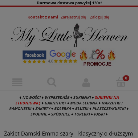
Darmowa dostawa powyżej 130zł
Kontakt z nami
Zarejestruj się
Zaloguj się
♦
NOWOŚCI
♦
WYPRZEDAŻE
♦
SUKIENKI
♦
SUKIENKI NA
STUDNIÓWKĘ
♦
GARNITURY
♦
MODA ŚLUBNA
♦
NARZUTKI I
RAMONESKI
♦
ŻAKIETY
♦
BOLERKA
♦
BLUZKI
♦
PŁASZCZE/KURTKI
♦
SPODNIE
♦
SPÓDNICE
♦
TOREBKI
♦
PASKI
♦
Żakiet Damski Emma szary - klasyczny o dłuższym