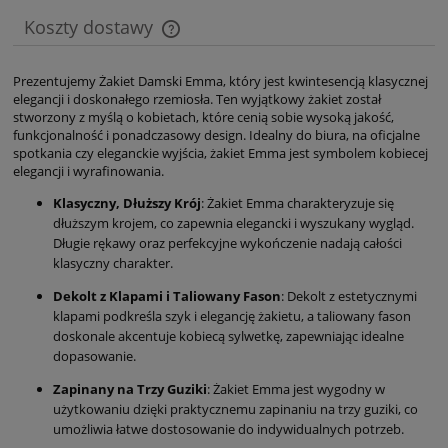
Koszty dostawy
Cena nie zawiera ewentualnych kosztów płatności
Prezentujemy Żakiet Damski Emma, który jest kwintesencją klasycznej
elegancji i doskonałego rzemiosła. Ten wyjątkowy żakiet został
stworzony z myślą o kobietach, które cenią sobie wysoką jakość,
funkcjonalność i ponadczasowy design. Idealny do biura, na oficjalne
spotkania czy eleganckie wyjścia, żakiet Emma jest symbolem kobiecej
elegancji i wyrafinowania.
Klasyczny, Dłuższy Krój
: Żakiet Emma charakteryzuje się
dłuższym krojem, co zapewnia elegancki i wyszukany wygląd.
Długie rękawy oraz perfekcyjne wykończenie nadają całości
klasyczny charakter.
Dekolt z Klapami i Taliowany Fason
: Dekolt z estetycznymi
klapami podkreśla szyk i elegancję żakietu, a taliowany fason
doskonale akcentuje kobiecą sylwetkę, zapewniając idealne
dopasowanie.
Zapinany na Trzy Guziki
: Żakiet Emma jest wygodny w
użytkowaniu dzięki praktycznemu zapinaniu na trzy guziki, co
umożliwia łatwe dostosowanie do indywidualnych potrzeb.