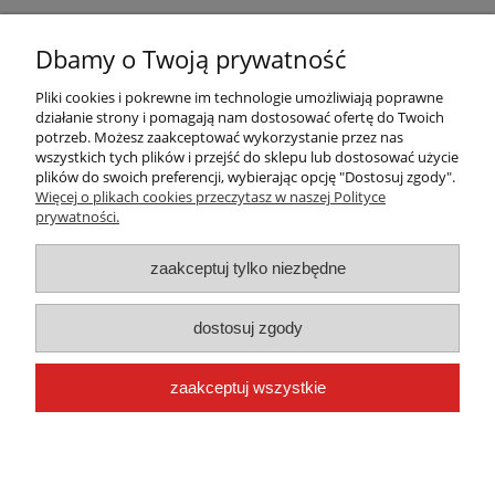
Dbamy o Twoją prywatność
Pliki cookies i pokrewne im technologie umożliwiają poprawne
działanie strony i pomagają nam dostosować ofertę do Twoich
potrzeb. Możesz zaakceptować wykorzystanie przez nas
wszystkich tych plików i przejść do sklepu lub dostosować użycie
plików do swoich preferencji, wybierając opcję "Dostosuj zgody".
Warunki zakupów
Więcej o plikach cookies przeczytasz w naszej Polityce
prywatności.
Moje konto
zaakceptuj tylko niezbędne
Płatności i dostawa
dostosuj zgody
Informacje
zaakceptuj wszystkie
O nas
pokaż pełną wersję strony