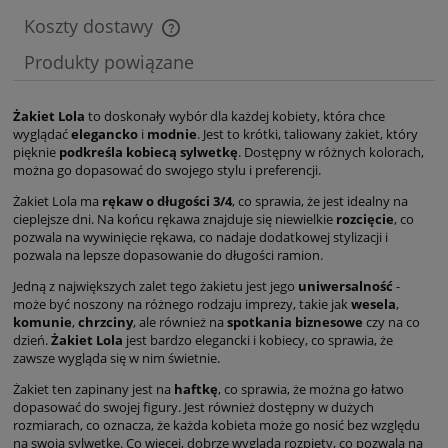
Koszty dostawy
Cena nie zawiera ewentualnych kosztów płatności
Produkty powiązane
Żakiet Lola
to doskonały wybór dla każdej kobiety, która chce
wyglądać
elegancko
i
modnie
. Jest to krótki, taliowany żakiet, który
pięknie
podkreśla kobiecą sylwetkę
. Dostępny w różnych kolorach,
można go dopasować do swojego stylu i preferencji.
Żakiet Lola ma
rękaw o długości 3/4
, co sprawia, że jest idealny na
cieplejsze dni. Na końcu rękawa znajduje się niewielkie
rozcięcie
, co
pozwala na wywinięcie rękawa, co nadaje dodatkowej stylizacji i
pozwala na lepsze dopasowanie do długości ramion.
Jedną z największych zalet tego żakietu jest jego
uniwersalność
-
może być noszony na różnego rodzaju imprezy, takie jak
wesela
,
komunie
,
chrzciny
, ale również na
spotkania biznesowe
czy na co
dzień.
Żakiet Lola
jest bardzo elegancki i kobiecy, co sprawia, że
zawsze wygląda się w nim świetnie.
Żakiet ten zapinany jest na
haftkę
, co sprawia, że można go łatwo
dopasować do swojej figury. Jest również dostępny w dużych
rozmiarach, co oznacza, że każda kobieta może go nosić bez względu
na swoją sylwetkę. Co więcej, dobrze wygląda rozpięty, co pozwala na