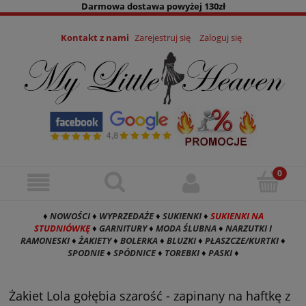
Darmowa dostawa powyżej 130zł
Kontakt z nami
Zarejestruj się
Zaloguj się
♦
NOWOŚCI
♦
WYPRZEDAŻE
♦
SUKIENKI
♦
SUKIENKI NA
STUDNIÓWKĘ
♦
GARNITURY
♦
MODA ŚLUBNA
♦
NARZUTKI I
RAMONESKI
♦
ŻAKIETY
♦
BOLERKA
♦
BLUZKI
♦
PŁASZCZE/KURTKI
♦
SPODNIE
♦
SPÓDNICE
♦
TOREBKI
♦
PASKI
♦
Żakiet Lola gołębia szarość - zapinany na haftkę z