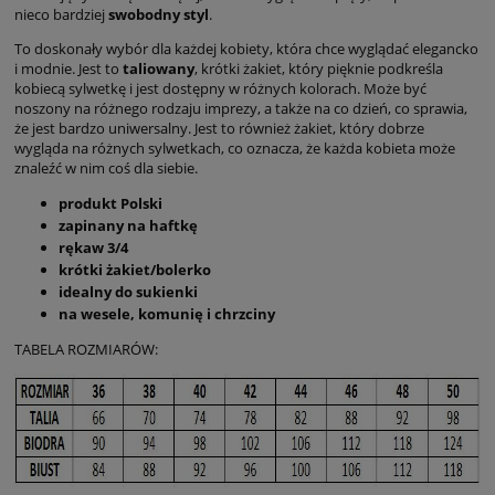
nieco bardziej
swobodny styl
.
To doskonały wybór dla każdej kobiety, która chce wyglądać elegancko
i modnie. Jest to
taliowany
, krótki żakiet, który pięknie podkreśla
kobiecą sylwetkę i jest dostępny w różnych kolorach. Może być
noszony na różnego rodzaju imprezy, a także na co dzień, co sprawia,
że jest bardzo uniwersalny. Jest to również żakiet, który dobrze
wygląda na różnych sylwetkach, co oznacza, że każda kobieta może
znaleźć w nim coś dla siebie.
produkt Polski
zapinany na haftkę
rękaw 3/4
krótki żakiet/bolerko
idealny do sukienki
na wesele, komunię i chrzciny
TABELA ROZMIARÓW: