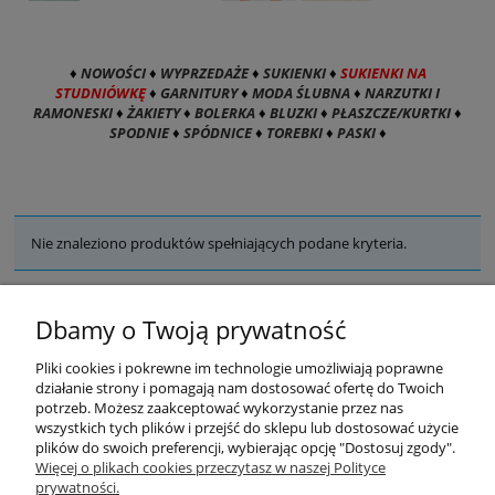
♦
NOWOŚCI
♦
WYPRZEDAŻE
♦
SUKIENKI
♦
SUKIENKI NA
STUDNIÓWKĘ
♦
GARNITURY
♦
MODA ŚLUBNA
♦
NARZUTKI I
RAMONESKI
♦
ŻAKIETY
♦
BOLERKA
♦
BLUZKI
♦
PŁASZCZE/KURTKI
♦
SPODNIE
♦
SPÓDNICE
♦
TOREBKI
♦
PASKI
♦
Nie znaleziono produktów spełniających podane kryteria.
Dbamy o Twoją prywatność
Pliki cookies i pokrewne im technologie umożliwiają poprawne
działanie strony i pomagają nam dostosować ofertę do Twoich
potrzeb. Możesz zaakceptować wykorzystanie przez nas
wszystkich tych plików i przejść do sklepu lub dostosować użycie
plików do swoich preferencji, wybierając opcję "Dostosuj zgody".
Warunki zakupów
Więcej o plikach cookies przeczytasz w naszej Polityce
prywatności.