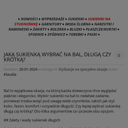
♦
NOWOŚCI
♦
WYPRZEDAŻE
♦
SUKIENKI
♦
SUKIENKI NA
STUDNIÓWKĘ
♦
GARNITURY
♦
MODA ŚLUBNA
♦
NARZUTKI I
RAMONESKI
♦
ŻAKIETY
♦
BOLERKA
♦
BLUZKI
♦
PŁASZCZE/KURTKI
♦
SPODNIE
♦
SPÓDNICE
♦
TOREBKI
♦
PASKI
♦
JAKĄ SUKIENKĄ WYBRAĆ NA BAL, DŁUGĄ CZY
0
KRÓTKĄ?
Dodano:
20-01-2024
w kategorii:
Stylizacje na specjalne okazje
autor:
Klaudia
Bal to wyjątkowa okazja, na którą każda dziewczyna chce wyglądać
pięknie i elegancko. Wybór sukienki na bal to niełatwe zadanie,
ponieważ trzeba wziąć pod uwagę wiele czynników, takich jak styl,
kolor, fason, komfort i oczywiście długość. Czy lepiej wybrać sukienkę
długą czy krótką? Oto kilka argumentów za i przeciw obu opcjom.
## Zalety i wady sukienek długich