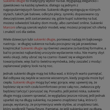
Sukienki długie
to tradycyjny wybór na bal. Wyglądają elegancko i
zjawiskowo na każdej sylwetce, dlatego są jednym z
najpopularniejszych fasonów. Sukienki długie występują w różnych
stylach, takich jak balowe, odkryte plecy, syrenki, dopasowane czy
dwuczęściowe. Jeśli zastanawiasz się, gdzie kupić sukienkę na bal,
możesz odwiedzić lokalny dom mody, albo zamówić online. Sukienki
Marconi
oferują szeroki wybór modeli, więc możesz przejrzeć ich ofertę
i znaleźć coś dla siebie.
Wiele dziewczyn lubi
sukienki długie
, ponieważ nadają im bajkowego
nastroju - w długiej sukience na balu poczujesz się jak prawdziwa
księżniczka!
Sukienki długie
są również uważane za bardziej formalne, a
bal to przecież najbardziej uroczyste wydarzenie roku. Nie mamy zbyt
wielu okazji, żeby ubrać się na czarno i bawić się w eleganckim
towarzystwie, więc bal to świetna wymówka, żeby zaszaleć z modą i
zaplanować piękny look na tę noc.
Jednak sukienki długie mają też kilka wad, o których warto pamiętać.
Bal odbywa się zwykle w sezonie wiosennym, kiedy pogoda może być
ciepła.
Sukienki długie
mogą być więc gorące, więc upewnij się, że
będziesz się w nich czuła komfortowo przez całą noc, zwłaszcza gdy
będziesz tańczyć i poruszać się. Ponadto, jeśli jesteś niska, sukienki
długie mogą czasem sprawiać, że wyglądasz jeszcze niższej. Jeśli jednak
uparłaś się na długą sukienkę, na pewno znajdziesz taką, która Ci
pasuje, wystarczy, że przymierzysz wiele stylów, aż znajdziesz taki,
który podkreśli Twoją figurę. Pamiętaj, że jeśli sukienka jest za długa,