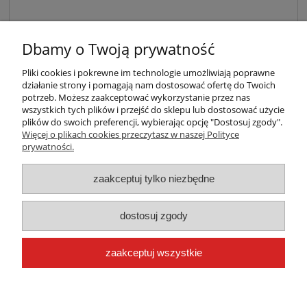
Dbamy o Twoją prywatność
Pliki cookies i pokrewne im technologie umożliwiają poprawne
wyślij
działanie strony i pomagają nam dostosować ofertę do Twoich
potrzeb. Możesz zaakceptować wykorzystanie przez nas
wszystkich tych plików i przejść do sklepu lub dostosować użycie
plików do swoich preferencji, wybierając opcję "Dostosuj zgody".
Warunki zakupów
Więcej o plikach cookies przeczytasz w naszej Polityce
prywatności.
Moje konto
zaakceptuj tylko niezbędne
Płatności i dostawa
dostosuj zgody
Informacje
zaakceptuj wszystkie
O nas
pokaż pełną wersję strony