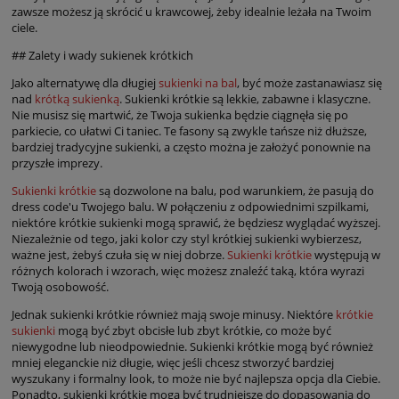
zawsze możesz ją skrócić u krawcowej, żeby idealnie leżała na Twoim
ciele.
## Zalety i wady sukienek krótkich
Jako alternatywę dla długiej
sukienki na bal
, być może zastanawiasz się
nad
krótką sukienką
. Sukienki krótkie są lekkie, zabawne i klasyczne.
Nie musisz się martwić, że Twoja sukienka będzie ciągnęła się po
parkiecie, co ułatwi Ci taniec. Te fasony są zwykle tańsze niż dłuższe,
bardziej tradycyjne sukienki, a często można je założyć ponownie na
przyszłe imprezy.
Sukienki krótkie
są dozwolone na balu, pod warunkiem, że pasują do
dress code'u Twojego balu. W połączeniu z odpowiednimi szpilkami,
niektóre krótkie sukienki mogą sprawić, że będziesz wyglądać wyższej.
Niezależnie od tego, jaki kolor czy styl krótkiej sukienki wybierzesz,
ważne jest, żebyś czuła się w niej dobrze.
Sukienki krótkie
występują w
różnych kolorach i wzorach, więc możesz znaleźć taką, która wyrazi
Twoją osobowość.
Jednak sukienki krótkie również mają swoje minusy. Niektóre
krótkie
sukienki
mogą być zbyt obcisłe lub zbyt krótkie, co może być
niewygodne lub nieodpowiednie. Sukienki krótkie mogą być również
mniej eleganckie niż długie, więc jeśli chcesz stworzyć bardziej
wyszukany i formalny look, to może nie być najlepsza opcja dla Ciebie.
Ponadto, sukienki krótkie mogą być trudniejsze do dopasowania do