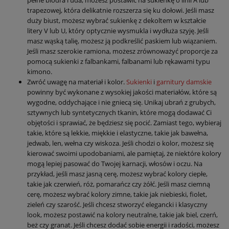
trapezowej, która delikatnie rozszerza się ku dołowi. Jeśli masz
duży biust, możesz wybrać sukienkę z dekoltem w kształcie
litery V lub U, który optycznie wysmukla i wydłuża szyję. Jeśli
masz wąską talię, możesz ją podkreślić paskiem lub wiązaniem.
Jeśli masz szerokie ramiona, możesz zrównoważyć proporcje za
pomocą sukienki z falbankami, falbanami lub rękawami typu
kimono.
Zwróć uwagę na materiał i kolor.
Sukienki
i
garnitury damskie
powinny być wykonane z wysokiej jakości materiałów, które są
wygodne, oddychające i nie gniecą się. Unikaj ubrań z grubych,
sztywnych lub syntetycznych tkanin, które mogą dodawać Ci
objętości i sprawiać, że będziesz się pocić. Zamiast tego, wybieraj
takie, które są lekkie, miękkie i elastyczne, takie jak bawełna,
jedwab, len, wełna czy wiskoza. Jeśli chodzi o kolor, możesz się
kierować swoimi upodobaniami, ale pamiętaj, że niektóre kolory
mogą lepiej pasować do Twojej karnacji, włosów i oczu. Na
przykład, jeśli masz jasną cerę, możesz wybrać kolory ciepłe,
takie jak czerwień, róż, pomarańcz czy żółć. Jeśli masz ciemną
cerę, możesz wybrać kolory zimne, takie jak niebieski, fiolet,
zieleń czy szarość. Jeśli chcesz stworzyć elegancki i klasyczny
look, możesz postawić na kolory neutralne, takie jak biel, czerń,
beż czy granat. Jeśli chcesz dodać sobie energii i radości, możesz