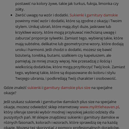
postawić na kolory żywe, takie jak turkus, fuksja, limonka czy
żółty.
Zwróć uwagę na wzór i dodatki.
Sukienki
i
garnitury damskie
powinny mieć wzór i dodatki, które są zgodne z okazją i Twoim
stylem. Unikaj ubrań, które mają zbyt duże, jaskrawe lub
krzykliwe wzory, które mogą przykuwać niechcianą uwagę i
zaburzać proporcje sylwetki. Zamiast tego, wybieraj takie, które
mają subtelne, delikatne lub geometryczne wzory, które dodają
uroku i harmonii. Jeśli chodzi o dodatki, możesz się bawić
biżuterią, torebką, butami, szalikiem czy kapeluszem, ale
pamiętaj, że mniej znaczy więcej. Nie przesadzaj z ilością i
wielkością dodatków, które mogą przytłoczyć Twój look. Zamiast
tego, wybieraj takie, które są dopasowane do koloru i stylu
Twojego ubrania, i podkreślają Twój charakter i osobowość.
Gdzie znaleźć
sukienki
i
garnitury damskie plus size
na specjalne
okazje?
Jeśli szukasz sukienek i garniturów damskich plus size na specjalne
okazje, możesz odwiedzić sklep internetowy
www.mylittleheaven.pl
,
który oferuje szeroki wybór modnej i wysokiej jakości odzieży dla
puszystych pań. W sklepie znajdziesz sukienki i garnitury damskie w
różnych fasonach, kolorach i wzorach, które sprawdzą się na każdą
okazję. Możesz też skorzystać z pomocy profesjonalnych doradców,