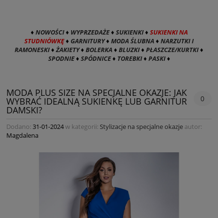
♦
NOWOŚCI
♦
WYPRZEDAŻE
♦
SUKIENKI
♦
SUKIENKI NA
STUDNIÓWKĘ
♦
GARNITURY
♦
MODA ŚLUBNA
♦
NARZUTKI I
RAMONESKI
♦
ŻAKIETY
♦
BOLERKA
♦
BLUZKI
♦
PŁASZCZE/KURTKI
♦
SPODNIE
♦
SPÓDNICE
♦
TOREBKI
♦
PASKI
♦
MODA PLUS SIZE NA SPECJALNE OKAZJE: JAK
0
WYBRAĆ IDEALNĄ SUKIENKĘ LUB GARNITUR
DAMSKI?
Dodano:
31-01-2024
w kategorii:
Stylizacje na specjalne okazje
autor:
Magdalena