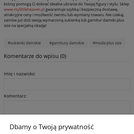
którzy pomogą Ci dobrać idealne ubranie do Twojej figury i stylu. Sklep
www.mylittleheaven.pl
gwarantuje szybką i bezpieczną dostawę,
atrakcyjne ceny i możliwość zwrotu lub wymiany towaru. Nie czekaj,
zamów już dziś swoją wymarzoną sukienkę lub garnitur damski plus
size na specjalną okazję!
#sukienki damskie
#garnitury damskie
#moda plus size
Komentarze do wpisu (0)
Imię i nazwisko:
Komentarz:
Dbamy o Twoją prywatność