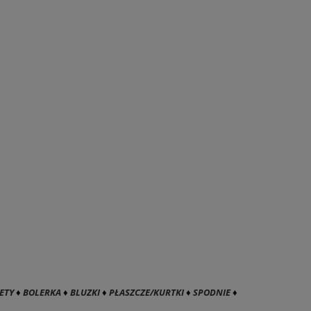
ETY
♦
BOLERKA
♦
BLUZKI
♦
PŁASZCZE/KURTKI
♦
SPODNIE
♦