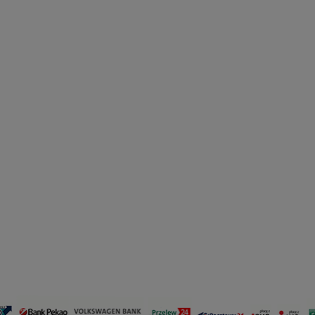
a Roxana błękitna - z
Sukienka Roxana ecru - z
i kopertowym dekoltem
paskiem i kopertowym dekol
479,00 zł
479,00 zł
do koszyka
do koszyka