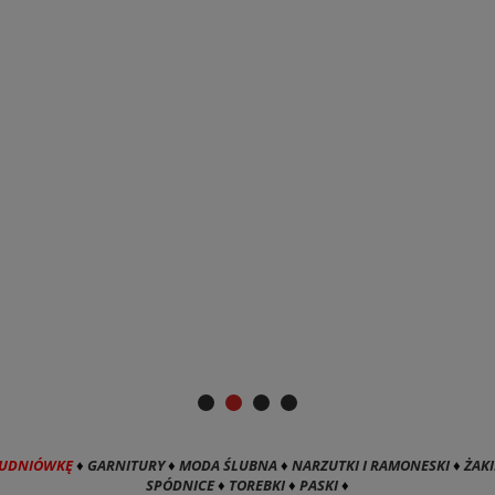
TUDNIÓWKĘ
♦
GARNITURY
♦
MODA ŚLUBNA
♦
NARZUTKI I RAMONESKI
♦
ŻAKI
SPÓDNICE
♦
TOREBKI
♦
PASKI
♦