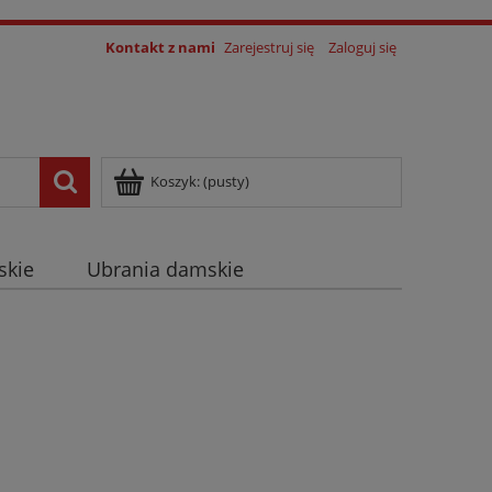
Kontakt z nami
Zarejestruj się
Zaloguj się
Koszyk:
(pusty)
skie
Ubrania damskie
log