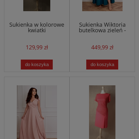
Sukienka w kolorowe
Sukienka Wiktoria
kwiatki
butelkowa zieleń -
długa z rozcięciem,
kopertowym dekoltem
129,99 zł
449,99 zł
do koszyka
do koszyka