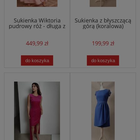
Sukienka Wiktoria
Sukienka z błyszczącą
pudrowy róż - długa z
górą (koralowa)
rozcięciem,
kopertowym dekoltem
449,99 zł
199,99 zł
do koszyka
do koszyka