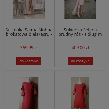
Sukienka Salma ślubna
Sukienka Selena
brokatowa biała/ecru -
brudny róż - z długim
długa, zwiewna z
trenem
odkrytymi ramionami
369,99 zł
409,00 zł
do koszyka
do koszyka