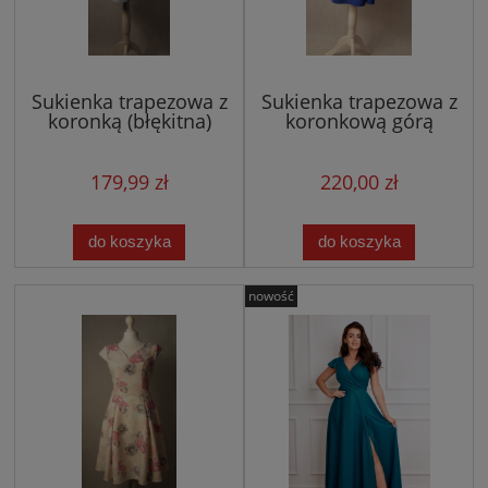
Sukienka trapezowa z
Sukienka trapezowa z
koronką (błękitna)
koronkową górą
(chaber)
179,99 zł
220,00 zł
do koszyka
do koszyka
nowość