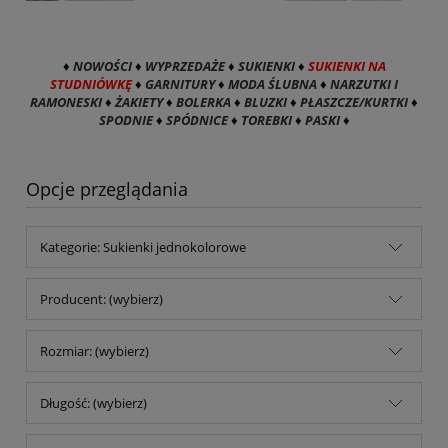
♦
NOWOŚCI
♦
WYPRZEDAŻE
♦
SUKIENKI
♦
SUKIENKI NA
STUDNIÓWKĘ
♦
GARNITURY
♦
MODA ŚLUBNA
♦
NARZUTKI I
RAMONESKI
♦
ŻAKIETY
♦
BOLERKA
♦
BLUZKI
♦
PŁASZCZE/KURTKI
♦
SPODNIE
♦
SPÓDNICE
♦
TOREBKI
♦
PASKI
♦
Opcje przeglądania
Kategorie: Sukienki jednokolorowe
Producent: (wybierz)
Rozmiar: (wybierz)
Długość: (wybierz)