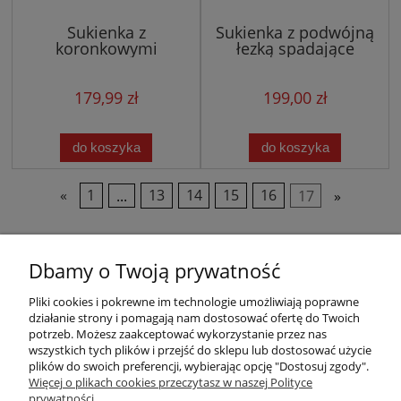
Sukienka z
Sukienka z podwójną
koronkowymi
łezką spadające
rękawami 003
ramionka BŁĘKITNA
179,99 zł
199,00 zł
do koszyka
do koszyka
«
1
...
13
14
15
16
17
»
Dbamy o Twoją prywatność
Pliki cookies i pokrewne im technologie umożliwiają poprawne
działanie strony i pomagają nam dostosować ofertę do Twoich
potrzeb. Możesz zaakceptować wykorzystanie przez nas
wszystkich tych plików i przejść do sklepu lub dostosować użycie
plików do swoich preferencji, wybierając opcję "Dostosuj zgody".
Warunki zakupów
Więcej o plikach cookies przeczytasz w naszej Polityce
prywatności.