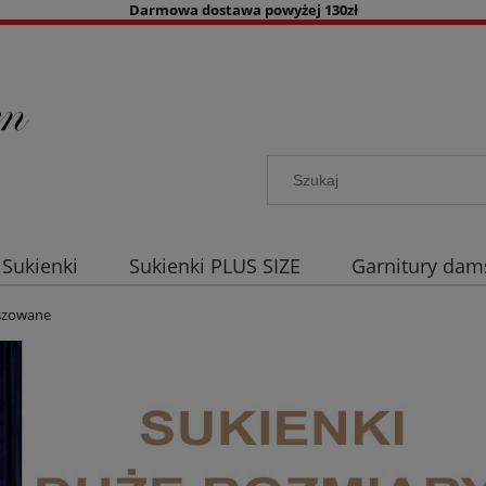
Darmowa dostawa powyżej 130zł
Sukienki
Sukienki PLUS SIZE
Garnitury dam
a co dzień
Akcesoria damskie
Kolory
B
oszowane