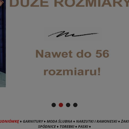
TUDNIÓWKĘ
♦
GARNITURY
♦
MODA ŚLUBNA
♦
NARZUTKI I RAMONESKI
♦
ŻAKI
SPÓDNICE
♦
TOREBKI
♦
PASKI
♦