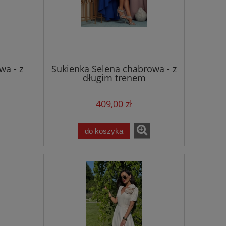
wa - z
Sukienka Selena chabrowa - z
długim trenem
409,00 zł
do koszyka