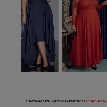
♦
NOWOŚCI
♦
WYPRZEDAŻE
♦
SUKIENKI
♦
SUKIENKI NA S