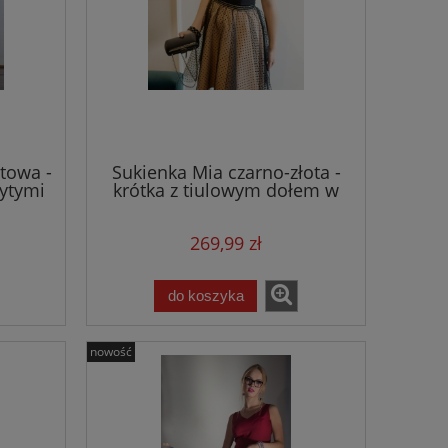
towa -
Sukienka Mia czarno-złota -
rytymi
krótka z tiulowym dołem w
kropki
269,99 zł
do koszyka
nowość