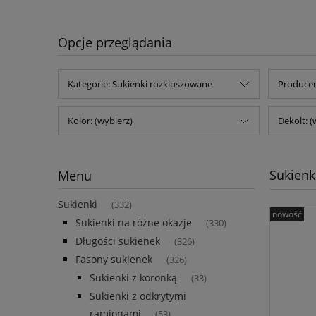
Opcje przeglądania
Kategorie: Sukienki rozkloszowane
Producen
Kolor: (wybierz)
Dekolt: (
Sukienk
Menu
Sukienki
(332)
nowość
Sukienki na różne okazje
(330)
Długości sukienek
(326)
Fasony sukienek
(326)
Sukienki z koronką
(33)
Sukienki z odkrytymi
ramionami
(53)