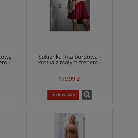
atową
Sukienka Rita bordowa -
em -
krótka z małym trenem i
dekoltem w literkę V
179,99 zł
do koszyka