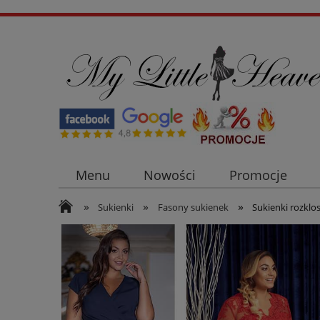
Menu
Nowości
Promocje
»
»
»
Płaszcze i kurtki damskie
Sukienki n
Sukienki
Fasony sukienek
Sukienki rozkl