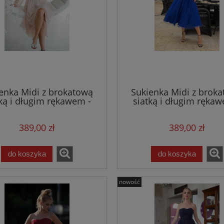
enka Midi z brokatową
Sukienka Midi z brok
tką i długim rękawem -
siatką i długim rękaw
beżowa
chabrowa
389,00 zł
389,00 zł
do koszyka
do koszyka
nowość