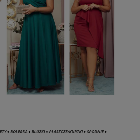
ETY
♦
BOLERKA
♦
BLUZKI
♦
PŁASZCZE/KURTKI
♦
SPODNIE
♦