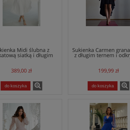
kienka Midi ślubna z
Sukienka Carmen grana
katową siatką i długim
z długim ternem i odk
ękawem - ecru/biała
ramionami
389,00 zł
199,99 zł
do koszyka
do koszyka