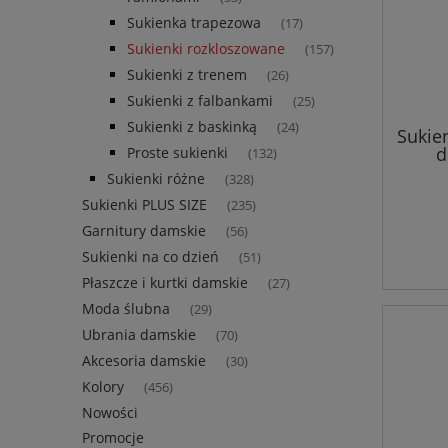
Sukienka trapezowa
(17)
Sukienki rozkloszowane
(157)
Sukienki z trenem
(26)
Sukienki z falbankami
(25)
Sukienki z baskinką
(24)
Sukien
d
Proste sukienki
(132)
Sukienki różne
(328)
Sukienki PLUS SIZE
(235)
Garnitury damskie
(56)
Sukienki na co dzień
(51)
Płaszcze i kurtki damskie
(27)
Moda ślubna
(29)
Ubrania damskie
(70)
Akcesoria damskie
(30)
Kolory
(456)
Nowości
Promocje