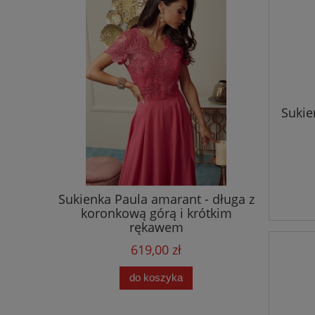
Sukie
laire
Sukienka Paula amarant - długa z
Sukienk
szerokimi
koronkową górą i krótkim
paskiem 
rękawem
619,00 zł
do koszyka