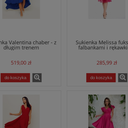
nka Valentina chaber - z
Sukienka Melissa fuks
długim trenem
falbankami i rękawk
519,00 zł
285,99 zł
do koszyka
do koszyka