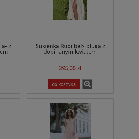
ja- z
Sukienka Rubi beż- długa z
iem
dopinanym kwiatem
395,00 zł
do koszyka