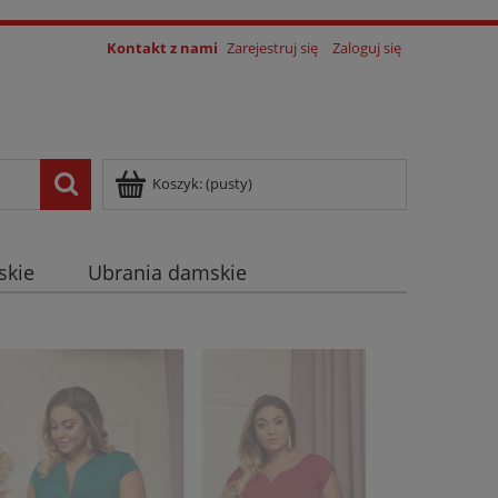
Kontakt z nami
Zarejestruj się
Zaloguj się
Koszyk:
(pusty)
skie
Ubrania damskie
log