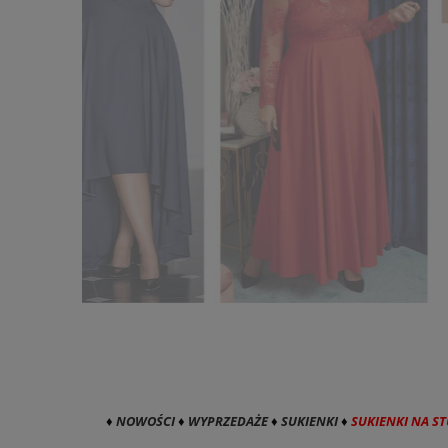
♦
NOWOŚCI
♦
WYPRZEDAŻE
♦
SUKIENKI
♦
SUKIENKI NA S