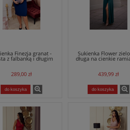
ienka Finezja granat -
Sukienka Flower zielo
ta z falbanką i długim
długa na cienkie rami
rękawem
ozdobione różam
289,00 zł
439,99 zł
do koszyka
do koszyka