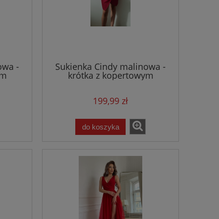
owa -
Sukienka Cindy malinowa -
ym
krótka z kopertowym
dekoltem
199,99 zł
do koszyka