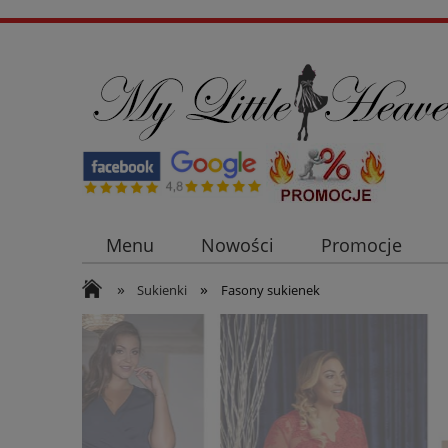
Menu
Nowości
Promocje
»
»
Płaszcze i kurtki damskie
Sukienki n
Sukienki
Fasony sukienek