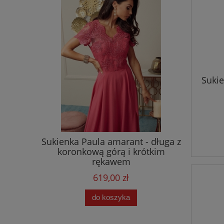
Suki
laire
Sukienka Paula amarant - długa z
Sukienk
szerokimi
koronkową górą i krótkim
paskiem 
rękawem
619,00 zł
do koszyka