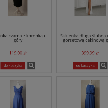
nka czarna z koronką u
Sukienka długa ślubna 
góry
gorsetową cekinową g
biała/ecru
119,00 zł
399,99 zł
do koszyka
do koszyka