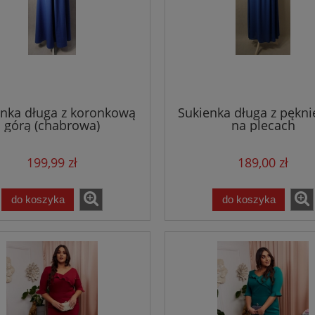
enka długa z koronkową
Sukienka długa z pękn
górą (chabrowa)
na plecach
199,99 zł
189,00 zł
a Roxana błękitna - z
Sukienka Roxana ecru - z
do koszyka
do koszyka
i kopertowym dekoltem
paskiem i kopertowym dekol
479,00 zł
479,00 zł
do koszyka
do koszyka