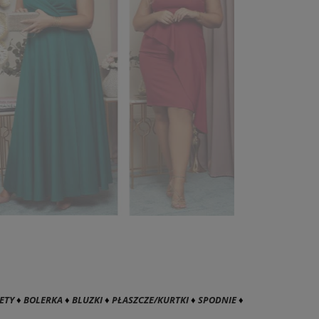
ETY
♦
BOLERKA
♦
BLUZKI
♦
PŁASZCZE/KURTKI
♦
SPODNIE
♦