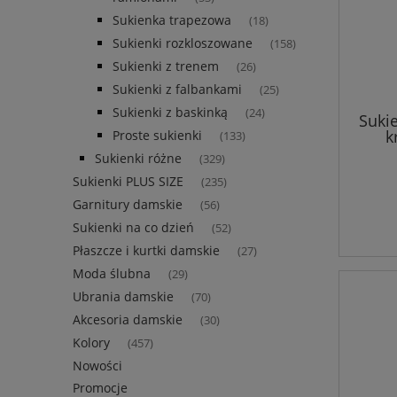
Sukienka trapezowa
(18)
Sukienki rozkloszowane
(158)
Sukienki z trenem
(26)
Sukienki z falbankami
(25)
Sukienki z baskinką
(24)
Suki
k
Proste sukienki
(133)
Sukienki różne
(329)
Sukienki PLUS SIZE
(235)
Garnitury damskie
(56)
Sukienki na co dzień
(52)
Płaszcze i kurtki damskie
(27)
Moda ślubna
(29)
Ubrania damskie
(70)
Akcesoria damskie
(30)
Kolory
(457)
Nowości
Promocje