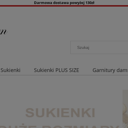
Darmowa dostawa powyżej 130zł
Sukienki
Sukienki PLUS SIZE
Garnitury dam
a co dzień
Akcesoria damskie
Kolory
B