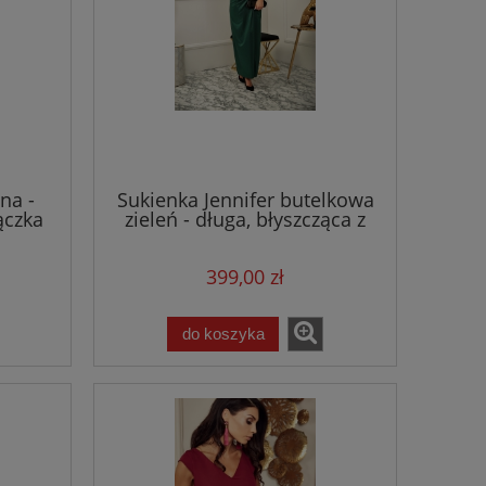
na -
Sukienka Jennifer butelkowa
ączka
zieleń - długa, błyszcząca z
i
rozcięciem
399,00 zł
do koszyka