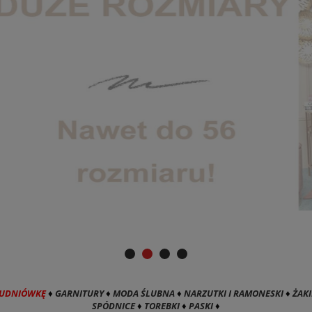
TUDNIÓWKĘ
♦
GARNITURY
♦
MODA ŚLUBNA
♦
NARZUTKI I RAMONESKI
♦
ŻAKI
SPÓDNICE
♦
TOREBKI
♦
PASKI
♦