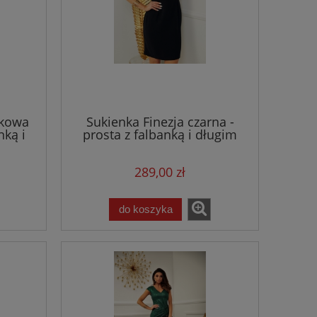
lkowa
Sukienka Finezja czarna -
nką i
prosta z falbanką i długim
rękawem
289,00 zł
do koszyka