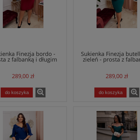
ienka Finezja bordo -
Sukienka Finezja bute
ta z falbanką i długim
zieleń - prosta z falba
rękawem
długim rękawem
289,00 zł
289,00 zł
do koszyka
do koszyka