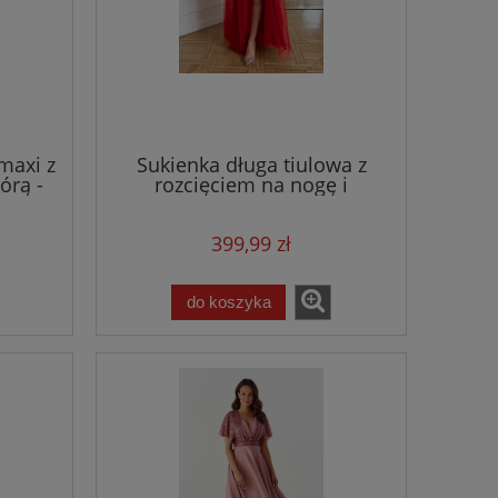
maxi z
Sukienka długa tiulowa z
órą -
rozcięciem na nogę i
kopertowym dekoltem -
czerwona
399,99 zł
do koszyka