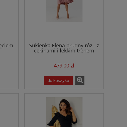
ięciem
Sukienka Elena brudny róż - z
cekinami i lekkim trenem
479,00 zł
Sukienka Róża bordo - długa z
Garnitur Damski
do koszyka
tem
paskiem w talii
róż - z szero
479,00 zł
799,
do koszyka
do ko