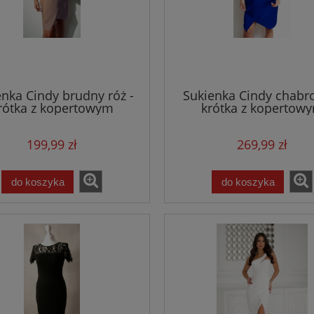
enka Cindy brudny róż -
Sukienka Cindy chabr
rótka z kopertowym
krótka z kopertow
dekoltem
dekoltem
199,99 zł
269,99 zł
do koszyka
do koszyka