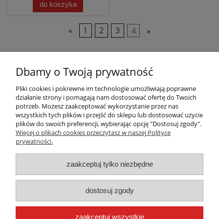
do koszyka
«
1
2
3
4
»
Dbamy o Twoją prywatność
Pliki cookies i pokrewne im technologie umożliwiają poprawne
działanie strony i pomagają nam dostosować ofertę do Twoich
potrzeb. Możesz zaakceptować wykorzystanie przez nas
wszystkich tych plików i przejść do sklepu lub dostosować użycie
plików do swoich preferencji, wybierając opcję "Dostosuj zgody".
Warunki zakupów
Więcej o plikach cookies przeczytasz w naszej Polityce
prywatności.
Moje konto
zaakceptuj tylko niezbędne
Płatności i dostawa
dostosuj zgody
Informacje
zaakceptuj wszystkie