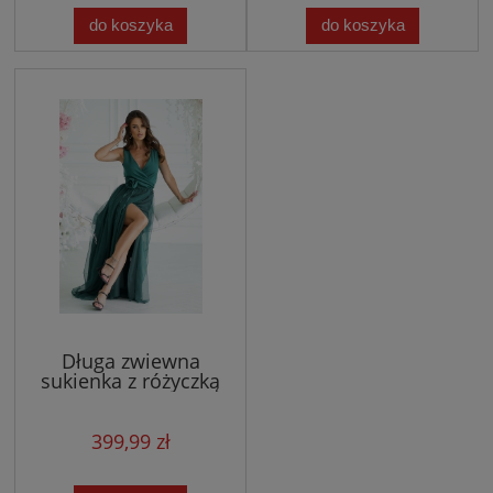
do koszyka
do koszyka
Długa zwiewna
sukienka z różyczką
przy pasku - zielona
399,99 zł