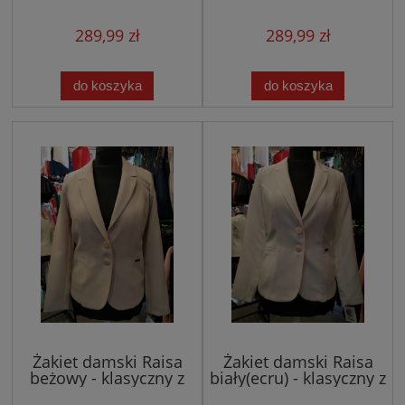
talii i kopertowym
klasyczny z klapami w
dekoltem
szpic
289,99 zł
289,99 zł
do koszyka
do koszyka
Żakiet damski Raisa
Żakiet damski Raisa
beżowy - klasyczny z
biały(ecru) - klasyczny z
klapami w szpic
klapami w szpic