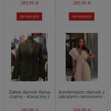
289,99 zł
289,99 zł
do koszyka
do koszyka
Żakiet damski Raisa
Kombinezon damski z
czarny - klasyczny z
zakrytymi ramionami -
klapami w szpic
beżowy
289,99 zł
349,99 zł