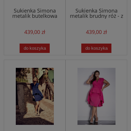
Sukienka Simona
Sukienka Simona
metalik butelkowa
metalik brudny róż - z
zieleń - z baskinką i
baskinką i krótkim
krótkim rękawkiem
rękawkiem
439,00 zł
439,00 zł
do koszyka
do koszyka