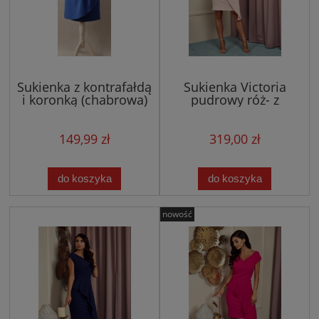
Sukienka z kontrafałdą
Sukienka Victoria
i koronką (chabrowa)
pudrowy róż- z
asymetryczną baskinką
149,99 zł
319,00 zł
do koszyka
do koszyka
nowość