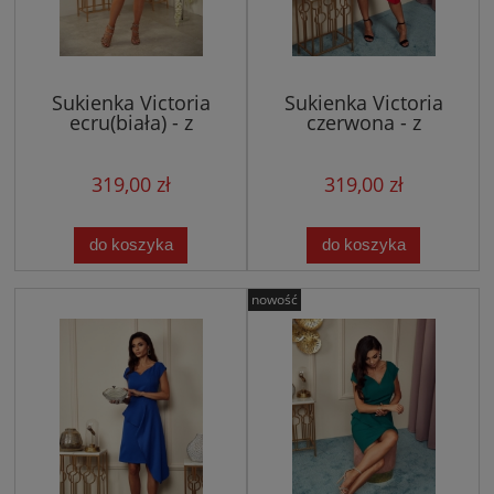
Sukienka Victoria
Sukienka Victoria
ecru(biała) - z
czerwona - z
asymetryczną
asymetryczną baskinką
baskinką, ślubna
319,00 zł
319,00 zł
do koszyka
do koszyka
nowość