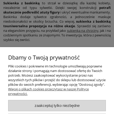
Sukienka z baskinką
to strzał w dziesiątkę dla każdej kobiety,
niezależnie od typu sylwetki. Dzięki swojej konstrukcji
potrafi
skutecznie podkreślić atuty figury
i ukryć ewentualne mankamenty.
Baskinka dodaje sylwetce zgrabności, a jednocześnie maskuje
niedoskonałości w okolicy brzucha. Co więcej,
sukienka z baskinką
touniwersalna propozycja na różne okazje
. Sprawdzi się zarówno
na eleganckim przyjęciu, na przykład jako
sukienka na chrzciny
, jak i na
codziennym spotkaniu ze znajomymi. To inwestycja, która z pewnością
szybko się zwróci.
Dbamy o Twoją prywatność
Pliki cookies i pokrewne im technologie umożliwiają poprawne
działanie strony i pomagają nam dostosować ofertę do Twoich
potrzeb. Możesz zaakceptować wykorzystanie przez nas
wszystkich tych plików i przejść do sklepu lub dostosować użycie
plików do swoich preferencji, wybierając opcję "Dostosuj zgody".
Warunki zakupów
Więcej o plikach cookies przeczytasz w naszej Polityce
prywatności.
Moje konto
zaakceptuj tylko niezbędne
Płatności i dostawa