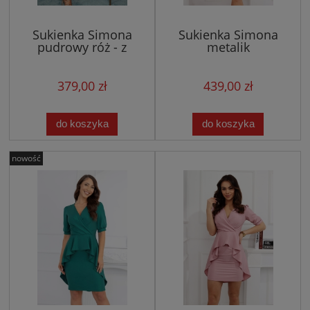
Sukienka Simona
Sukienka Simona
pudrowy róż - z
metalik
baskinką
fuksja/magenta - z
baskinką i krótkim
rękawkiem
379,00 zł
439,00 zł
do koszyka
do koszyka
nowość