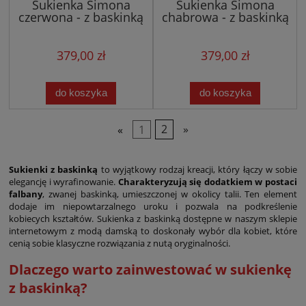
Sukienka Simona
Sukienka Simona
czerwona - z baskinką
chabrowa - z baskinką
379,00 zł
379,00 zł
do koszyka
do koszyka
«
1
2
»
Sukienki z baskinką
to wyjątkowy rodzaj kreacji, który łączy w sobie
elegancję i wyrafinowanie.
Charakteryzują się dodatkiem w postaci
falbany
, zwanej baskinką, umieszczonej w okolicy talii. Ten element
dodaje im niepowtarzalnego uroku i pozwala na podkreślenie
kobiecych kształtów. Sukienka z baskinką dostępne w naszym sklepie
internetowym z modą damską to doskonały wybór dla kobiet, które
cenią sobie klasyczne rozwiązania z nutą oryginalności.
Dlaczego warto zainwestować w sukienkę
z baskinką?