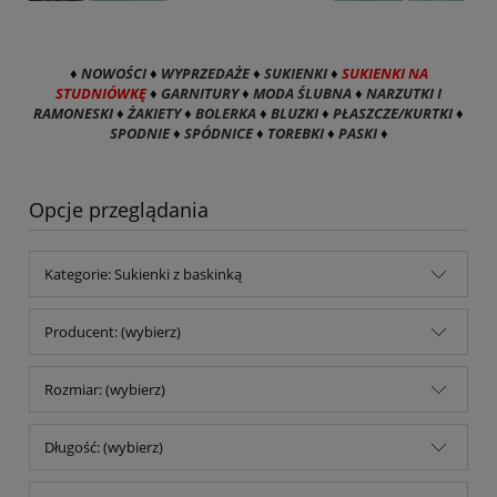
♦
NOWOŚCI
♦
WYPRZEDAŻE
♦
SUKIENKI
♦
SUKIENKI NA
STUDNIÓWKĘ
♦
GARNITURY
♦
MODA ŚLUBNA
♦
NARZUTKI I
RAMONESKI
♦
ŻAKIETY
♦
BOLERKA
♦
BLUZKI
♦
PŁASZCZE/KURTKI
♦
SPODNIE
♦
SPÓDNICE
♦
TOREBKI
♦
PASKI
♦
Opcje przeglądania
Kategorie: Sukienki z baskinką
Producent: (wybierz)
Rozmiar: (wybierz)
Długość: (wybierz)