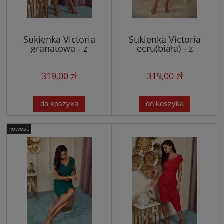
Sukienka Victoria
Sukienka Victoria
granatowa - z
ecru(biała) - z
asymetryczną baskinką
asymetryczną
baskinką, ślubna
319,00 zł
319,00 zł
do koszyka
do koszyka
nowość