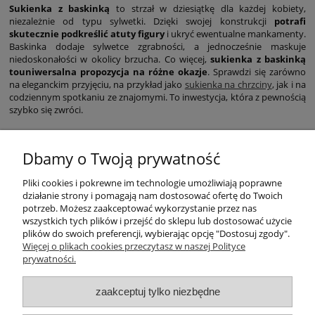
Sukienka z baskinką
to strzał w dziesiątkę dla każdej kobiety,
niezależnie od typu sylwetki. Dzięki swojej konstrukcji
potrafi
skutecznie podkreślić atuty figury
i ukryć ewentualne mankamenty.
Baskinka dodaje sylwetce zgrabności, a jednocześnie maskuje
niedoskonałości w okolicy brzucha. Co więcej,
sukienka z baskinką
touniwersalna propozycja na różne okazje
. Sprawdzi się zarówno
na eleganckim przyjęciu, na przykład jako
sukienka na chrzciny
, jak i na
codziennym spotkaniu ze znajomymi. To inwestycja, która z pewnością
szybko się zwróci.
Dbamy o Twoją prywatność
Pliki cookies i pokrewne im technologie umożliwiają poprawne
działanie strony i pomagają nam dostosować ofertę do Twoich
potrzeb. Możesz zaakceptować wykorzystanie przez nas
wszystkich tych plików i przejść do sklepu lub dostosować użycie
plików do swoich preferencji, wybierając opcję "Dostosuj zgody".
Warunki zakupów
Więcej o plikach cookies przeczytasz w naszej Polityce
prywatności.
Moje konto
zaakceptuj tylko niezbędne
Płatności i dostawa