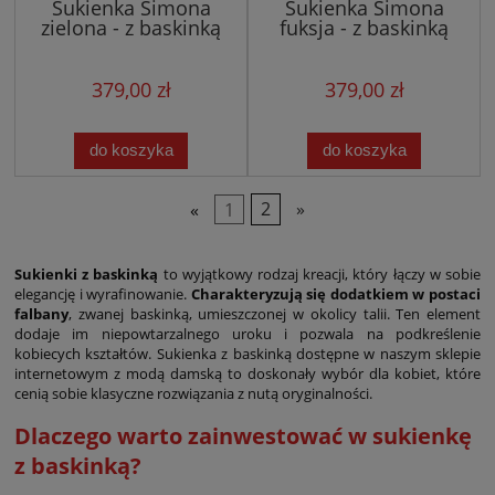
Sukienka Simona
Sukienka Simona
zielona - z baskinką
fuksja - z baskinką
379,00 zł
379,00 zł
do koszyka
do koszyka
«
1
2
»
Sukienki z baskinką
to wyjątkowy rodzaj kreacji, który łączy w sobie
elegancję i wyrafinowanie.
Charakteryzują się dodatkiem w postaci
falbany
, zwanej baskinką, umieszczonej w okolicy talii. Ten element
dodaje im niepowtarzalnego uroku i pozwala na podkreślenie
kobiecych kształtów. Sukienka z baskinką dostępne w naszym sklepie
internetowym z modą damską to doskonały wybór dla kobiet, które
cenią sobie klasyczne rozwiązania z nutą oryginalności.
Dlaczego warto zainwestować w sukienkę
z baskinką?