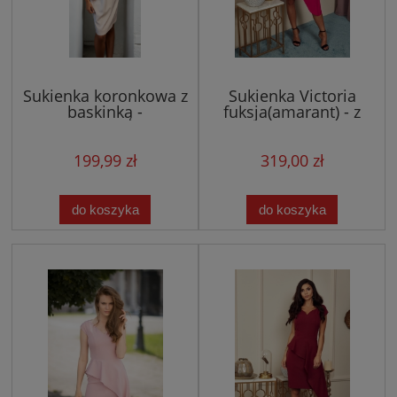
Sukienka koronkowa z
Sukienka Victoria
baskinką -
fuksja(amarant) - z
szarość/pudrowy róż
asymetryczną baskinką
002
199,99 zł
319,00 zł
do koszyka
do koszyka